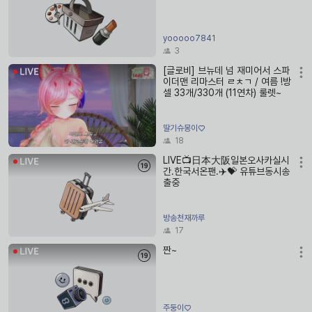
yooooo7841
3
[글로비] 브뉴데 넘 재미어서 스파
이더맨 리마스터 ㄹㅊㄱ / 여름 !방
셀 33개/330개 (11연차) 룰렛~
딸기슈몽이♡
18
LIVE📺日本大阪일본오사카실시
간.한국서온팬.✈️💝 유튜브동시송
출중
방송천재까루
17
짠~
주둥이♡