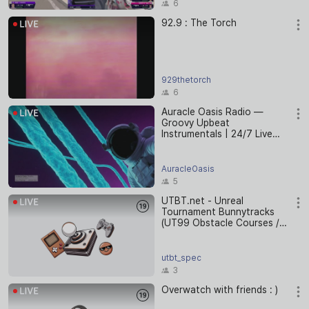
6
92.9 : The Torch
929thetorch
6
Auracle Oasis Radio —
Groovy Upbeat
Instrumentals | 24/7 Live
Stream
AuracleOasis
5
UTBT.net - Unreal
Tournament Bunnytracks
(UT99 Obstacle Courses /
Parkour)
utbt_spec
3
Overwatch with friends : )