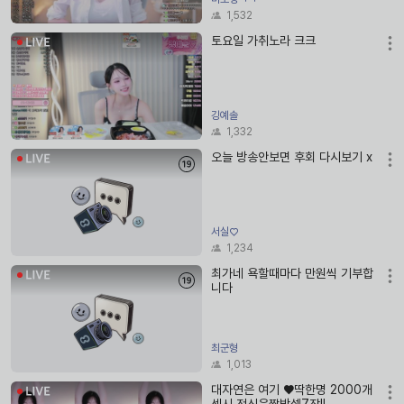
1,532
토요일 가취노라 크크
깅예솔
1,332
오늘 방송안보면 후회 다시보기 x
서실♡
1,234
최가네 욕할때마다 만원씩 기부합
니다
최군형
1,013
대자연은 여기 ♥딱한명 2000개