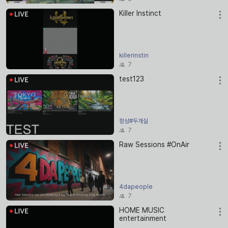
Killer Instinct
killerinstin
7
test123
항상#두개실
7
Raw Sessions #OnAir
4dapeople
7
HOME MUSIC
entertainment