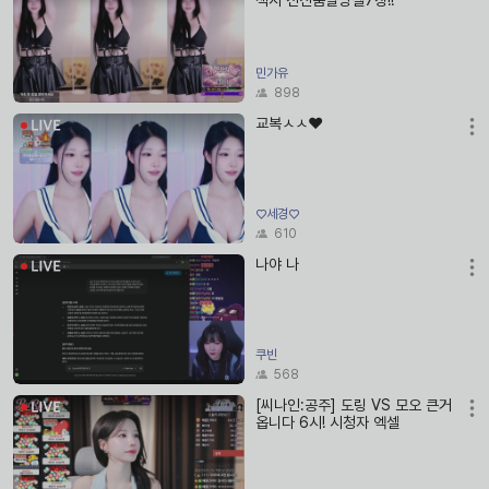
섹시 전신움짤방셀7장!!
민가유
898
교복ㅅㅅ❤️
♡세경♡
610
나야 나
쿠빈
568
[씨나인:공주] 도링 VS 모오 큰거
옵니다 6시! 시청자 엑셀