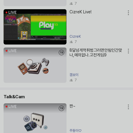
7
CizreK Live!
CizreK
7
8달넘게먹튀범그러면안됨인간맞
나,예의없나.고전게임9
겜보이
7
Talk&Cam
짠~
주둥이♡