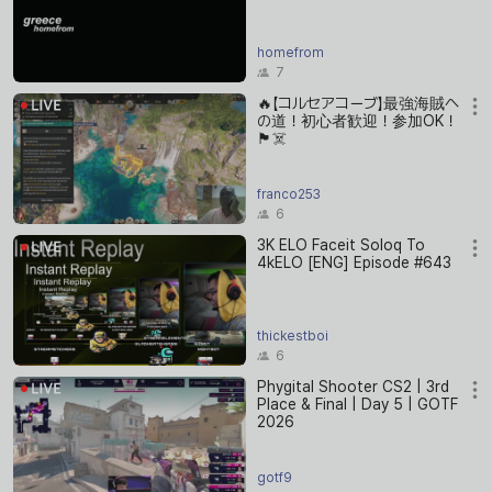
homefrom
7
🔥【コルセアコーブ】最強海賊へ
の道！初心者歓迎！参加OK！
🏴‍☠️
franco253
6
3K ELO Faceit Soloq To
4kELO [ENG] Episode #643
thickestboi
6
Phygital Shooter CS2 | 3rd
Place & Final | Day 5 | GOTF
2026
gotf9