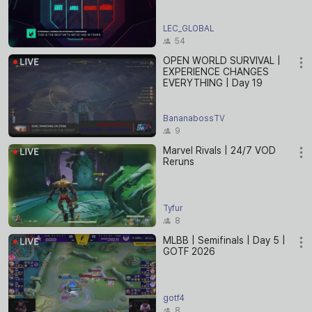
LEC_GLOBAL
54
OPEN WORLD SURVIVAL |
EXPERIENCE CHANGES
EVERYTHING | Day 19
BananabossTV
9
Marvel Rivals | 24/7 VOD
Reruns
Tyfur
8
MLBB | Semifinals | Day 5 |
GOTF 2026
gotf4
8