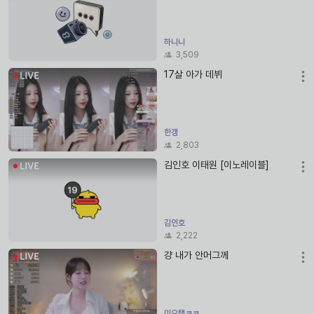
하니니
3,509
17살 아가 데뷔
한갱
2,803
김인호 이태원 [이노레이블]
김인호
2,222
걍 내가 안머그께
미오탱ㅋㅋ