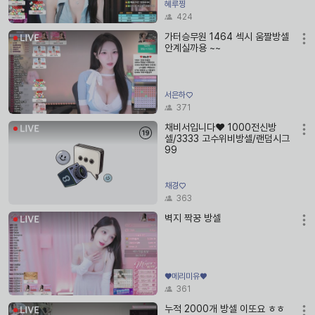
혜루찡
424
가터승무원 1464 섹시 움짤방셀
안계실까용 ~~
서은하♡
371
채비서입니다❤️ 1000전신방
셀/3333 고수위비방셀/랜덤시그
99
채경♡
363
벽지 짝꿍 방셀
♥메리미유♥
361
누적 2000개 방셀 이또요 ㅎㅎ