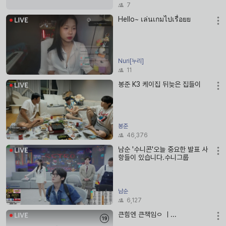
7
Hello~ เล่นเกมไปเรื่อยย
Nuri[누리]
11
봉준 K3 케이집 뒤늦은 집들이
봉준
46,376
남순 '수니콘'오늘 중요한 발표 사
항들이 있습니다.수니그룹
남순
6,127
큰힘엔 큰책임ㅇ ㅣ...