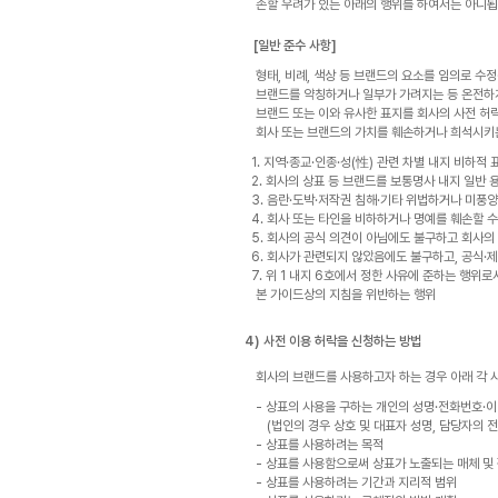
손할 우려가 있는 아래의 행위를 하여서는 아니됩
[일반 준수 사항]
형태, 비례, 색상 등 브랜드의 요소를 임의로 수
브랜드를 약칭하거나 일부가 가려지는 등 온전하
브랜드 또는 이와 유사한 표지를 회사의 사전 허
회사 또는 브랜드의 가치를 훼손하거나 희석시키
1. 지역·종교·인종·성(性) 관련 차별 내지 비하
2. 회사의 상표 등 브랜드를 보통명사 내지 일반
3. 음란·도박·저작권 침해·기타 위법하거나 미풍
4. 회사 또는 타인을 비하하거나 명예를 훼손할 
5. 회사의 공식 의견이 아님에도 불구하고 회사의
6. 회사가 관련되지 않았음에도 불구하고, 공식·
7. 위 1 내지 6호에서 정한 사유에 준하는 행
본 가이드상의 지침을 위반하는 행위
4) 사전 이용 허락을 신청하는 방법
회사의 브랜드를 사용하고자 하는 경우 아래 각 
- 상표의 사용을 구하는 개인의 성명·전화번호·
(법인의 경우 상호 및 대표자 성명, 담당자의
- 상표를 사용하려는 목적
- 상표를 사용함으로써 상표가 노출되는 매체 및
- 상표를 사용하려는 기간과 지리적 범위