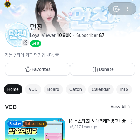
먼진
Loyal Viewer
10.90K
Subscriber
87
Best
캄몬 7티어 저그 먼진입니다! 💙
Favorites
Donate
Home
VOD
Board
Catch
Calendar
Info
VOD
View All
[캄몬스타즈] 뇌대리래더빙고 ! 🐥
Replay
Subscribe
5,377
1 day ago