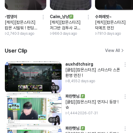
-범댕이
Calm_냥냥
수퍼레빗~
[캐치][캄몬스타즈]
[캐치][캄몬스타즈]
[캐치][캄몬스타즈]
캄몬 시빌워 ! 펀딩
저그반 검투사 교육
덕메프 먼진
도와주실 오라바니 .
>_ < ! 스폰환영
2,740
3 days ago
966
3 days ago
781
3 days ago
. ♡
User Clip
View All
auxhdtchsirg
[클립][캄몬스타즈] 스타스타 스폰
환영 먼진 !
8,455
2 days ago
1:28
파란햇님.
[클립][캄몬스타즈] 먼지니 등쟝 !
☆
1,444
2026-07-31
0:52
파란햇님.