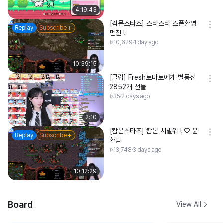
4:19:43
[캄몬스타즈] 스타스타 스폰환영
Replay
Subscribe
먼진 !
10,629
1 day ago
10:39:15
[클립] Fresh토마토에게 별풍선
2852개 선물
35
2 days ago
2:10
[캄몬스타즈] 캄몬 시빌워 ! ♡ 윤
Replay
Subscribe
환팀
13,748
3 days ago
10:12:29
Board
View All