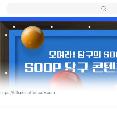
://billiards.afreecatv.com