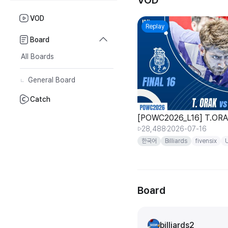
VOD
VOD
Replay
Board
All Boards
General Board
Catch
[POWC2026_L16] T.ORAK
28,488
2026-07-16
한국어
Billiards
fivensix
worldcup
Board
billiards2