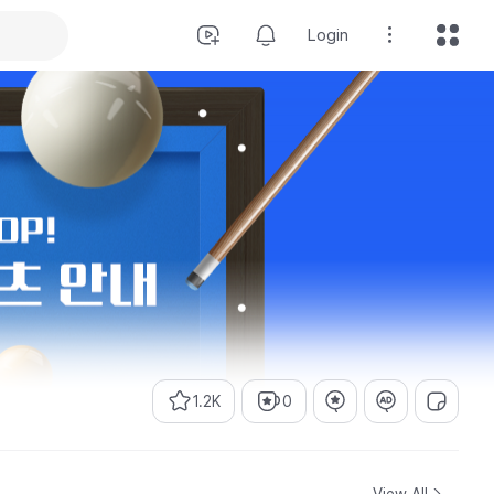
Login
1.2K
0
View All