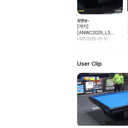
원맨쑈~
[캐치]
[ANWC2025_L32]
H.J. KIM vs N.
915
2025-10-10
POLYCHRO.
User Clip