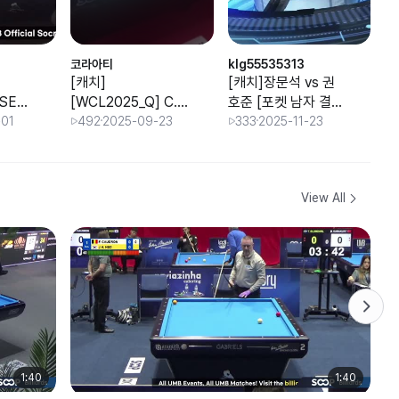
코라아티
klg55535313
th
[캐치]
[캐치]장문석 vs 권
[C
_SEM
[WCL2025_Q] C.
호준 [포켓 남자 결승
[
SOERENSEN vs
_제20회 대한체육회
P.
-01
492
2025-09-23
333
2025-11-23
H.
B.M. CHOI
장배 2025 전국당구
A
대회]
View All
1:40
1:40