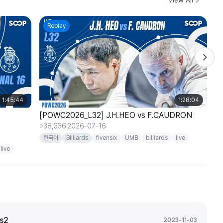
Replay
1:45:44
1:28:04
[POWC2026_L32] J.H.HEO vs F.CAUDRON
[
R
38,336
2026-07-16
3
한국어
Billiards
fivensix
UMB
billiards
live
worldcup
live
w
ds2
2023-11-03