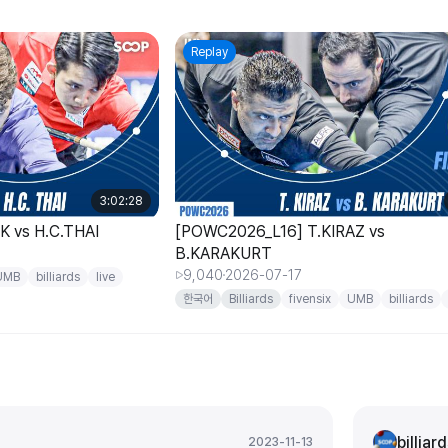
Replay
3:02:28
 vs H.C.THAI
[POWC2026_L16] T.KIRAZ vs
B.KARAKURT
9,040
2026-07-17
UMB
billiards
live
한국어
Billiards
fivensix
UMB
billiards
worldcup
billiar
2023-11-13