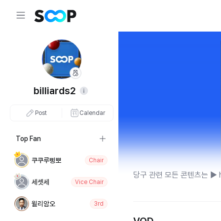
billiards2
Post
Calendar
Top Fan
쿠쿠루삥뽀
Chair
당구 관련 모든 콘텐츠는 ▶ https
세셋세
Vice Chair
윌리암오
3rd