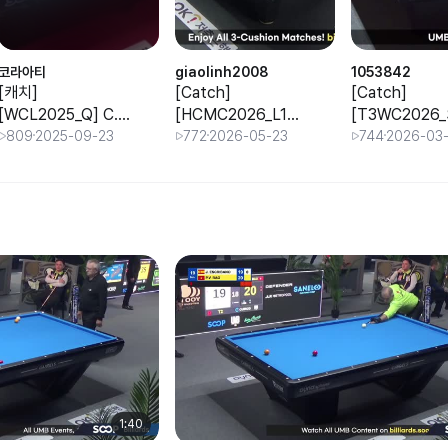
코라아티
giaolinh2008
1053842
[캐치]
[Catch]
[Catch]
[WCL2025_Q] C.
[HCMC2026_L16]
[T3WC2026
SOERENSEN vs
T. KIRAZ vs T.
I FINAL] A.
809
2025-09-23
772
2026-05-23
744
2026-03
B.M. CHOI
TASDEMIR
IBRAIMOV vs 
CATANO
1:40