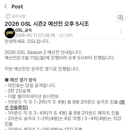
Post
공지사항
2026 GSL 시즌2 예선전 오후 5시조
GSL_공식
2026-05-11 07:26:18
1,201
안녕하세요. GSL입니다.
2026 GSL Season 2 예선전 안내입니다.
예선전은 5월 11일(월)에 진행되며 오후 5시부터 진행됩니다.
이번 예선전은 온라인 경기로 진행됩니다.
■ 예선 경기 방식
- 대진표는 당일 공개됩니다.
- 3전 2선승제
- 더블 엘리미네이션 토너먼트
- 1라운드 각 조 1~2위(각 조 4명) 총 8명 2라운드 승자조 진출
(본
선 진출확정)
- 1라운드 각 조 3~4위(각 조 4명) 총 8명 2라운드 패자조 진출
- 2라운드 승자조 1~2위(4명)는 8강 직행 / 3~4위(4명)는 12강
진출
- 2라운드 패자조 1~2위(4명)는 12강 진출