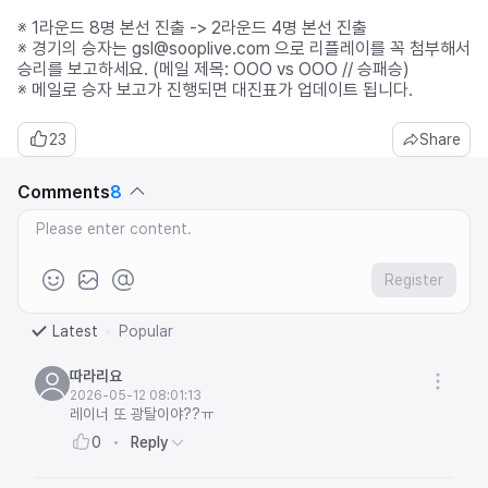
※ 1라운드 8명 본선 진출 -> 2라운드 4명 본선 진출
※ 경기의 승자는 gsl@sooplive.com 으로 리플레이를 꼭 첨부해서
승리를 보고하세요. (메일 제목: OOO vs OOO // 승패승)
※ 메일로 승자 보고가 진행되면 대진표가 업데이트 됩니다.
23
Share
Comments
8
Register
Latest
Popular
따라리요
2026-05-12 08:01:13
레이너 또 광탈이야??ㅠ
Reply
0