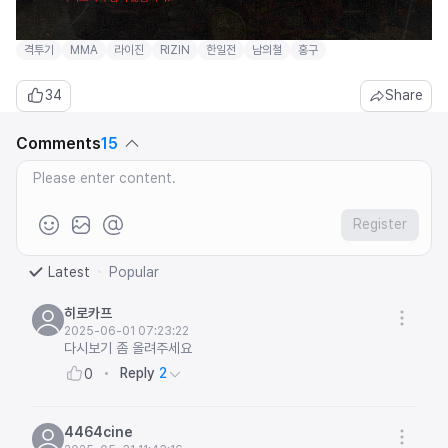
격투기
MMA
라이진
RIZIN
한일전
남의철
홍구
34
Share
Comments
15
Register
Latest
Popular
히로카프
2025-06-01 07:23:22
다시보기 좀 올려주세요
Reply
2
0
4464cine