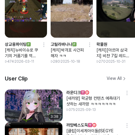
상교용파이팅
고릴라바나나
왁물원
[캐치]뉴비이슈로 쿠
[캐치]박격포 사건피
[캐치][아르마 삼국
기의 거품기를 먹어
해자 ㅋㅋ
지] 비챤 7킬 레드팀
버린 새까망님 ㅋㅋ
새까망 반응
474
2026-03-11
280
2025-10-18
270
2025-10-31
ㅋㅋㅋㅋㅋ
User Clip
View All
라운디크
[새까망] 왁굳형 컨텐츠 예측대기
샷하는 새까망 ㅋㅋㅋㅋㅋㅋㅋ
375
2025-09-13
3:38
까망베스도둑
[클립]이세계아이돌(ISEGYE