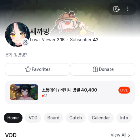
새까망
Loyal Viewer
2.1K
Subscriber
42
몽가 킹받넹?
Favorites
Donate
소통데이 / 비키니 방셀 40,400
13
Home
VOD
Board
Catch
Calendar
Info
VOD
View All