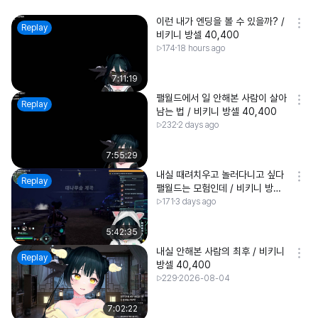
이런 내가 엔딩을 볼 수 있을까? /
Replay
비키니 방셀 40,400
174
18 hours ago
7:11:19
팰월드에서 일 안해본 사람이 살아
Replay
남는 법 / 비키니 방셀 40,400
232
2 days ago
7:55:29
내실 때려치우고 놀러다니고 싶다
Replay
팰월드는 모험인데 / 비키니 방셀
40,400
171
3 days ago
5:42:35
내실 안해본 사람의 최후 / 비키니
Replay
방셀 40,400
229
2026-08-04
7:02:22