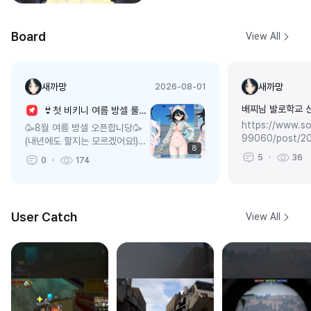
Board
View All
새까망
새까망
2026-08-01
배찌님 발로학교 신
👙첫 비키니 여름 방셀 룰렛 8월 1일 ~ 8월 15일👙
https://www.so
🥳8월 여름 방셀 오픈합니당🥳
99060/post/2
(내년에도 할지는 모르겠어요!)룰
8
ti118905583
렛 확률표40개 / 400개(11연
5
36
0
174
다 뽑으...
차)3가지 의상 전부 획득시...
User Catch
View All