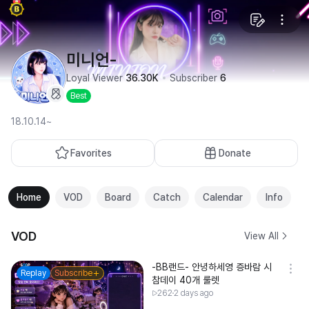
미니언-
Loyal Viewer
36.30K
Subscriber
6
Best
18.10.14~
Favorites
Donate
Home
VOD
Board
Catch
Calendar
Info
VOD
View All
-BB랜드- 안녕하세영 증바람 시
Replay
Subscribe
참데이 40개 룰렛
262
2 days ago