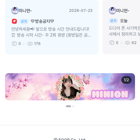
미니언-
미니언-
2026-07-23
오늘
💛방송공지💛
공지
공지
드디어 폰 사기먹
안녕하세용📢 앞으로 방송 시간 안내드립니다!
사에서 정리하고 
⏰ 방송 시작 시간- 주 2회 휴방 (휴방일은 공지
이 좀 늦었네여그
를 확인해주세요!)- 나머지 요일 오후 6시 방송
0
92
0
176
받았었는데그래도 
시작💛 고정 콘텐츠- 매주 월요일...
지...
1
/
2
ⓒ SOOP Co., Ltd.