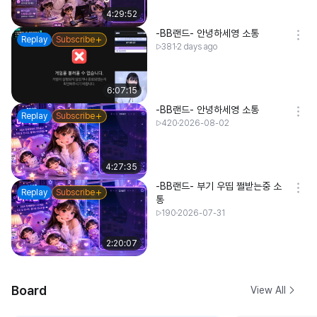
4:29:52
-BB랜드- 안녕하세영 소통
Replay
Subscribe
381
2 days ago
6:07:15
-BB랜드- 안녕하세영 소통
Replay
Subscribe
420
2026-08-02
4:27:35
-BB랜드- 부기 우띱 쩔받는중 소
Replay
Subscribe
통
190
2026-07-31
2:20:07
Board
View All