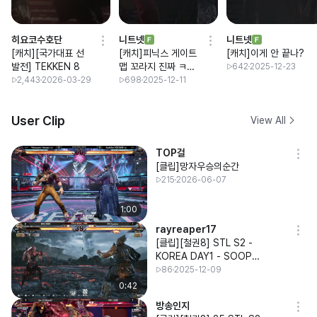
히요코수호단
니트넷
니트넷
[캐치][국가대표 선
[캐치]피닉스 게이트
[캐치]이게 안 끝나?
발전] TEKKEN 8
맵 꼬라지 진짜 ㅋㅋ
642
2025-12-23
ㅋ
2,443
2026-03-29
698
2025-12-11
User Clip
View All
TOP걸
[클립]망자우승의순간
215
2026-06-07
1:00
rayreaper17
[클립][철권8] STL S2 -
KOREA DAY1 - SOOP
TEKKEN LEAGUE
86
2025-12-09
0:42
방송인지