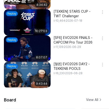
4:34:42
[TEKKEN] STARS CUP -
Replay
TWT Challenger
10,464
2026-07-18
10:27:03
[SF6] EVO2026 FINALS -
Replay
CAPCOM Pro Tour 2026
11,139
2026-06-29
8:07:07
[철권] EVO2026 DAY2 -
Replay
TEKKEN8 POOLS
16,230
2026-06-28
9:43:44
Board
View All