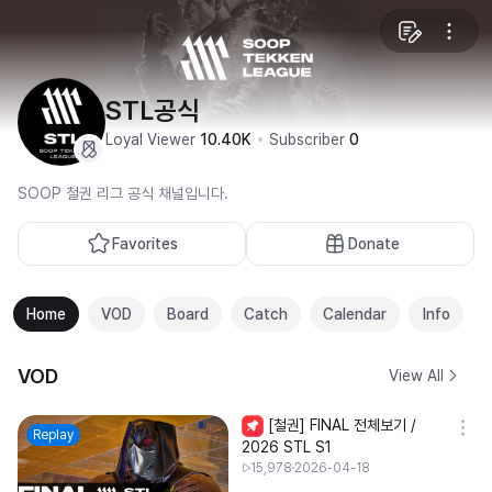
STL공식
Loyal Viewer
10.40K
Subscriber
0
SOOP 철권 리그 공식 채널입니다.
Favorites
Donate
Home
VOD
Board
Catch
Calendar
Info
VOD
View All
[철권] FINAL 전체보기 /
Replay
2026 STL S1
15,978
2026-04-18