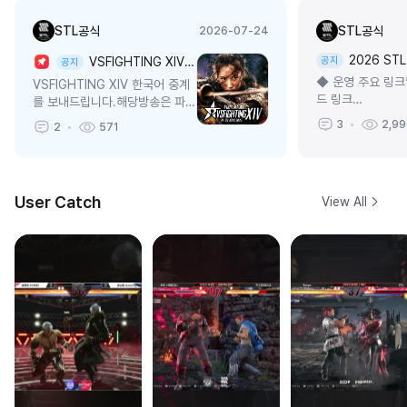
STL공식
STL공식
2026-07-24
2026 STL
VSFIGHTING XIV 한국어 중계 안내 (7.27)
공지
공지
◆ 운영 주요 링크
VSFIGHTING XIV 한국어 중계
드 링크
를 보내드립니다.해당방송은 파트
https://discor
너 스트리머 [스피릿제로 채널]
3
2,99
2
571
* 대진표 및 참가
에서 방송됩니다.■
시판
VSFIGHTING XIV* 장소: 영국
https://www.so
버밍엄* 종목 : ...
stat...
User Catch
View All