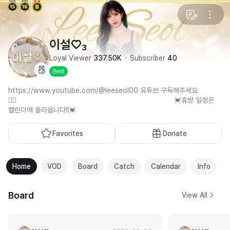
이설♡₃
Loyal Viewer
337.50K
Subscriber
40
Best
https://www.youtube.com/@leeseol00 유튜브 구독해주세요
✌🏻 💓휴방 일정은
캘린더에 올라옵니다!!💓
Favorites
Donate
Home
VOD
Board
Catch
Calendar
Info
Board
View All