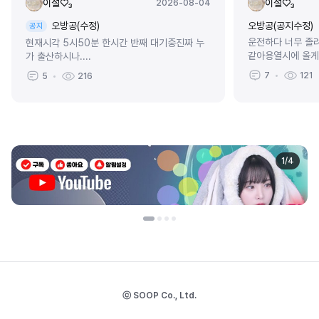
이설♡₃
이설♡₃
2026-08-04
오방공(수정)
오방공(공지수정)
공지
운전하다 너무 졸
현재시각 5시50분 한시간 반째 대기중진짜 누
같아용열시에 올게!!
가 출산하시나....
7
121
5
216
1
/
4
ⓒ SOOP Co., Ltd.