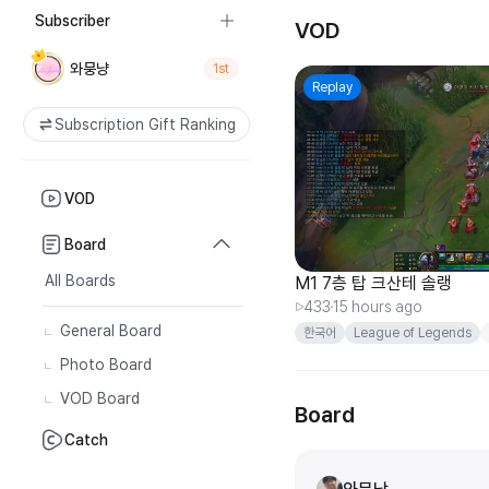
Subscriber
VOD
와뭉냥
1st
Replay
Subscription Gift Ranking
VOD
Board
All Boards
M1 7층 탑 크산테 솔랭
433
15 hours ago
General Board
한국어
League of Legends
크산테
암베사
Photo Board
VOD Board
Board
Catch