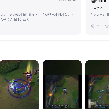
와뭉남
2026-07-31
금일휴업
 다녀오고 저녁에 복귀해서 자고 일어났는데 집에 형이 자
일어났는데 몸
 좋은 주말 보내십쇼 형님들
14