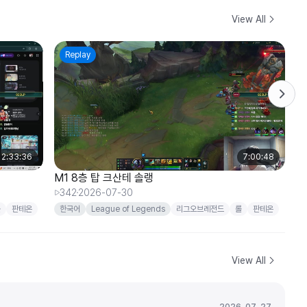
View All
Replay
2:33:36
7:00:48
M1 8층 탑 크산테 솔랭
M
342
2026-07-30
3
롤
판테온
한국어
League of Legends
리그오브레전드
롤
판테온
크산테
암베사
View All