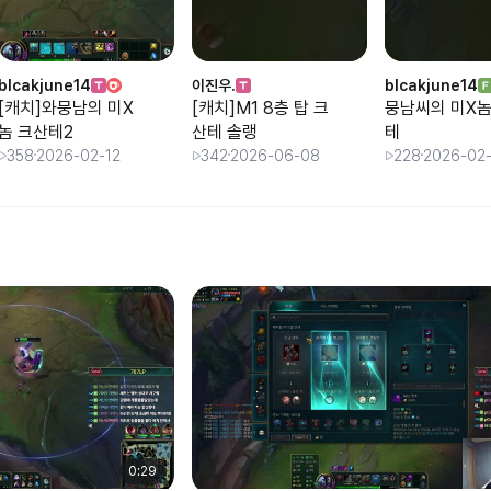
blcakjune14
이진우.
blcakjune14
[캐치]와뭉남의 미X
[캐치]M1 8층 탑 크
뭉남씨의 미X놈
놈 크산테2
산테 솔랭
테
358
2026-02-12
342
2026-06-08
228
2026-02
0:29