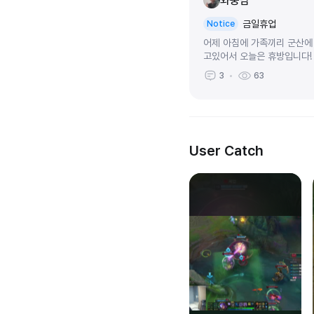
와뭉남
금일휴업
Notice
어제 아침에 가족끼리 군산에
고있어서 오늘은 휴방입니다!
3
63
User Catch