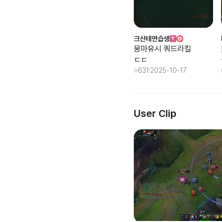
크산테연습생
뭉마유시 쿼드라킬
ㄷㄷ
631
2025-10-17
User Clip