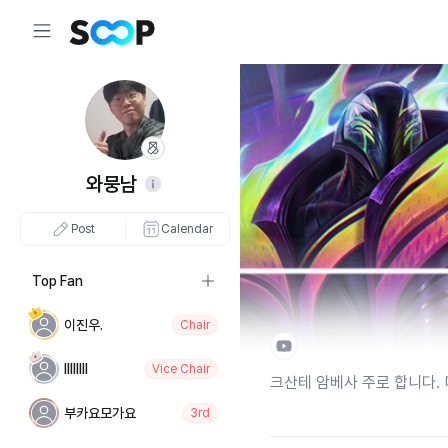
와뭉남
Post
Calendar
Top Fan
이진우.
Chair
lIIIlIll
Vice Chair
크산테 암베사 주로 합니다. 디
부카요모가요
3rd