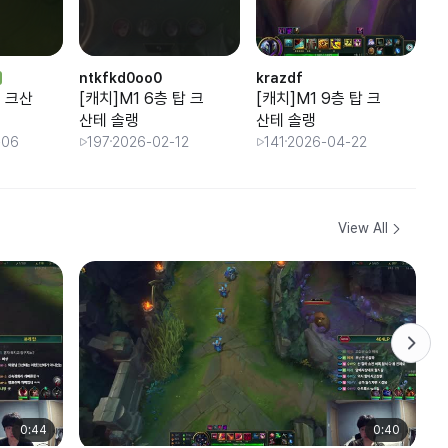
ntkfkd0oo0
krazdf
벤
 크산
[캐치]M1 6층 탑 크
[캐치]M1 9층 탑 크
챌
산테 솔랭
산테 솔랭
찬
-06
197
2026-02-12
141
2026-04-22
View All
0:44
0:40