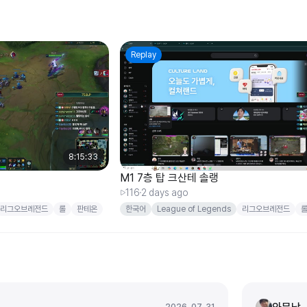
Replay
8:15:33
M1 7층 탑 크산테 솔랭
116
2 days ago
리그오브레전드
롤
판테온
한국어
League of Legends
리그오브레전드
크산테
암베사