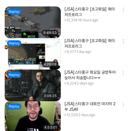
[JSA]스타홍구 [초고화질] 메이
Replay
져프로리그
12,338
18 hours ago
8:49:53
[JSA]스타홍구 [초고화질] 메이
Replay
져프로리그
9,577
1 day ago
4:26:08
[JSA]스타홍구 화요일 공방투어
Replay
늦어서 죄송합니다ㅠㅠ
4,224
2 days ago
3:06:25
[JSA]스타홍구 대회전 마지막 2
Replay
부 JSA!!
12,029
2 days ago
4:53:01