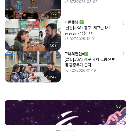
5,878
2025-08-06
0:22
파란햇님.
[클립]JSA) 홍구. 저그반 MT
🎶🎶🎶 점심식샤
5,827
2025-12-01
1:03
그녀의연인v
[클립]JSA) 홍구 새벽 노량진 번
개 홍총무가 쏜다
5,425
2026-01-19
0:47
1
/
6