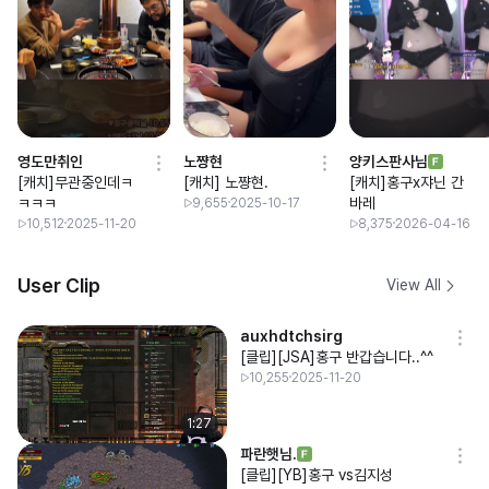
영도만취인
노쨩현
양키스판사님
[캐치]무관중인데ㅋ
[캐치] 노쨩현.
[캐치]홍구x쟈닌 간
ㅋㅋㅋ
바레
9,655
2025-10-17
10,512
2025-11-20
8,375
2026-04-16
User Clip
View All
auxhdtchsirg
[클립][JSA]홍구 반갑습니다..^^
10,255
2025-11-20
1:27
파란햇님.
[클립][YB]홍구 vs김지성