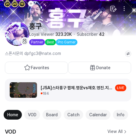
홍구
Loyal Viewer
323.20K
Subscriber
42
Partner
Best
Pro Gamer
스폰서문의 dpfgc3@nate.com
Favorites
Donate
[JSA]스타홍구 짭제.명운vs재호.영진.지성 풀리그
184
Home
VOD
Board
Catch
Calendar
Info
VOD
View All