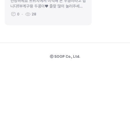
안녕하세요 트위치에서 이적해 온 두콩이라고 합
니다!!부계구용 두콩이♥ 즐찾 많이 눌러주세용
❣️
0
28
ⓒ SOOP Co., Ltd.