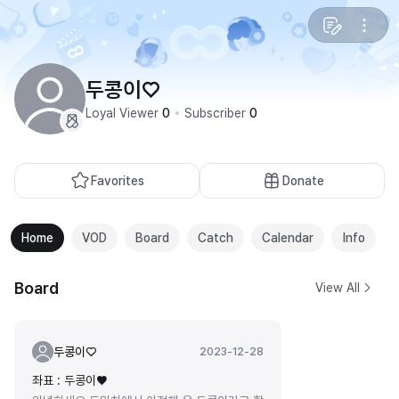
두콩이♡
Loyal Viewer
0
Subscriber
0
Favorites
Donate
Home
VOD
Board
Catch
Calendar
Info
Board
View All
두콩이♡
2023-12-28
좌표 : 두콩이♥