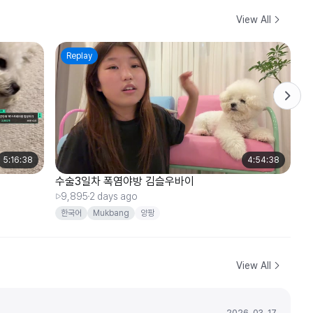
View All
Replay
5:16:38
4:54:38
수술3일차 폭염야방 김슬우바이
수
9,895
2 days ago
9
한국어
Mukbang
양팡
View All