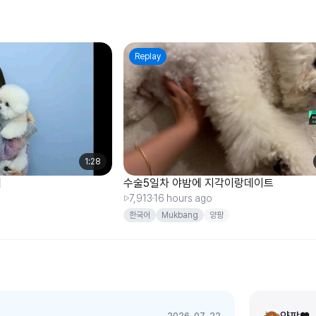
Replay
1:28
끼
수술5일차 야밤에 지각이랑데이트
7,913
16 hours ago
한국어
Mukbang
양팡