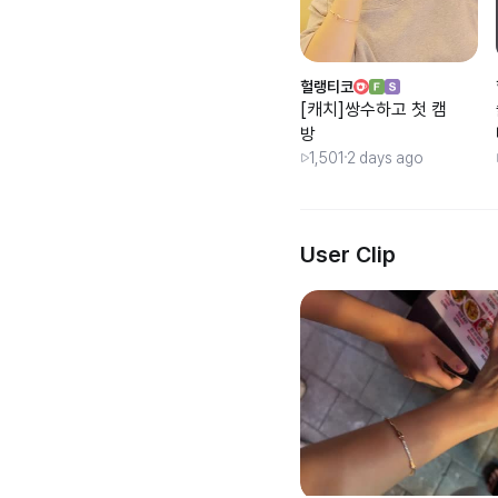
헐랭티코
[캐치]쌍수하고 첫 캠
방
1,501
2 days ago
User Clip