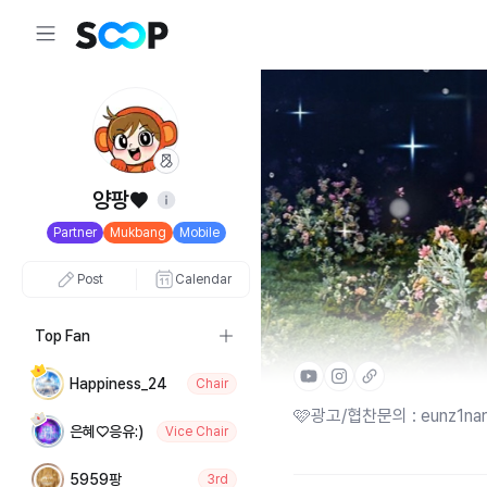
양팡♥
Partner
Mukbang
Mobile
Post
Calendar
Top Fan
Happiness_24
Chair
🩷광고/협찬문의 : eunz1nar
은혜♡응유:)
Vice Chair
5959팡
3rd