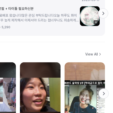
2026-03-17
로필 + 타이틀 필요하신분
료배포 왔습니다많은 관심 부탁드립니다오늘 하루도 화이
무 늦게 제작해서 이제서야 드리는 점너무나도 죄송하게
4
1313개와 3082 쏴주신 분들껜오...
5,290
View All