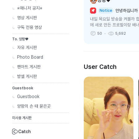
양팡♥
※매니저 공지※
안녕하십니까
Notice
영상 게시판
내일 목요일 방송을 켜볼까 
에 새로 만든 프로필이랑 배
구독 전용 영상
50
5,692
To. 양팡♥
자유 게시판
Photo Board
User Catch
팬아트 게시판
방셀 게시판
Guestbook
Guestbook
양팡의 손 때 묻은곳
미사용 게시판
Catch