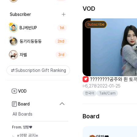
VOD
Subscriber
Subscribe
BJ케빈UP
1st
둥기리둥둥둥
2nd
자벨
3rd
Subscription Gift Ranking
????????공주와 흰 토
6,278
2022-01-25
VOD
한국어
Talk/Cam
Board
All Boards
Board
From. 양팡♥
※양팡 공지※