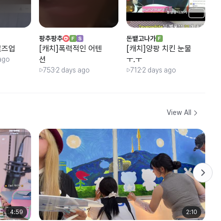
팡추팡추
돈뱉고나가
김
로즈업
[캐치]폭력적인 어텐
[캐치]양팡 치킨 눈물
[
션
ㅜ.ㅜ
윈
ago
753
2 days ago
712
2 days ago
View All
4:59
2:10