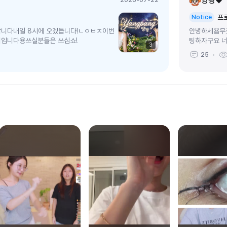
양팡♥
2026-07-22
프
Notice
합니다내일 8시에 오겠듭니다!ㄴㅇㅂㅈ이번
안녕하세욥무
너입니다용쓰실분들은 쓰십쇼!
팅하자구요 너
3
생각합니다따로 
25