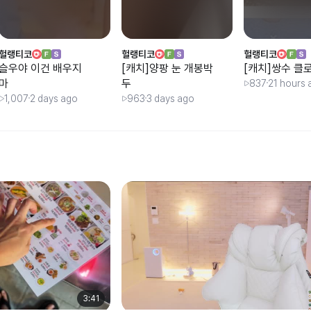
헐랭티코
헐랭티코
헐랭티코
슬우야 이건 배우지
[캐치]양팡 눈 개봉박
[캐치]쌍수 클
마
두
837
21 hours 
1,007
2 days ago
963
3 days ago
3:41