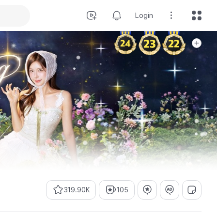
Login
319.90K
105