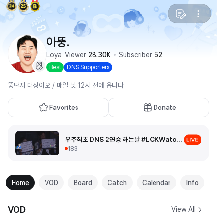
아뚱.
Loyal Viewer
28.30K
Subscriber
52
Best
DNS Supporters
뚱딴지 대장이오 / 매일 낮 12시 전에 옵니다
Favorites
Donate
183
Home
VOD
Board
Catch
Calendar
Info
VOD
View All