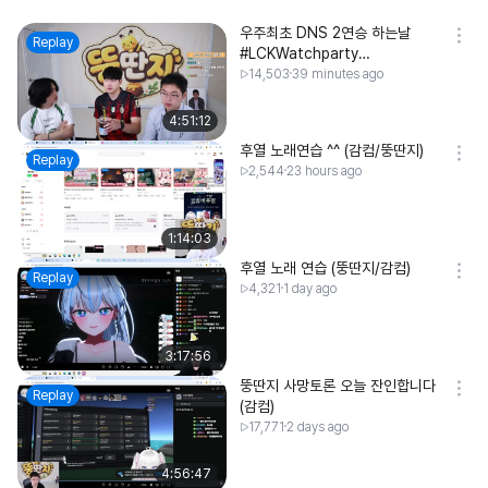
우주최초 DNS 2연승 하는날
Replay
#LCKWatchparty
#LPLCostream (감컴/뚱딴지)
14,503
39 minutes ago
4:51:12
후열 노래연습 ^^ (감컴/뚱딴지)
Replay
2,544
23 hours ago
1:14:03
후열 노래 연습 (뚱딴지/감컴)
Replay
4,321
1 day ago
3:17:56
뚱딴지 사망토론 오늘 잔인합니다
Replay
(감컴)
17,771
2 days ago
4:56:47