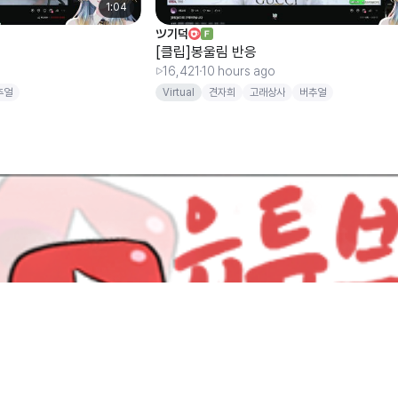
1:04
ツ기덕
[클립]봉울림 반응
16,421
10 hours ago
추얼
Virtual
견자희
고래상사
버추얼