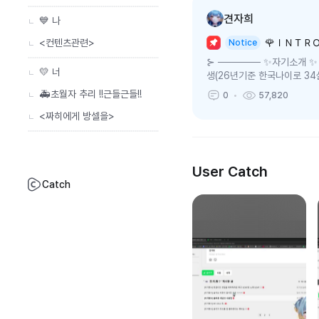
견자희
💙 나
<컨텐츠관련>
🌹ＩＮＴＲ
Notice
⊱ ────── ✨자기소개 ✨ 
💛 너
생(26년기준 한국나이로 34살)
월 28일⋆키 : ...
🚑초월자 추리 !!근들근들!!
0
57,820
<짜히에게 방셀을>
User Catch
Catch