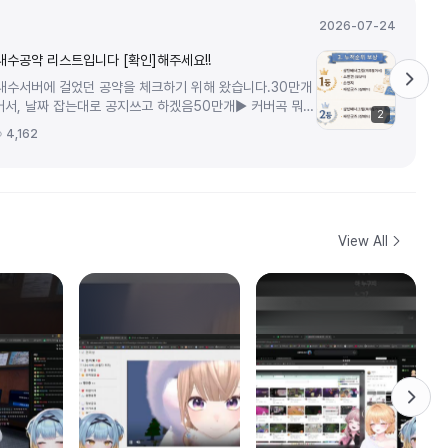
2026-07-24
내수공약 리스트입니다 [확인]해주세요!!
 내수서버에 걸었던 공약을 체크하기 위해 왔습니다.30만개
어서, 날짜 잡는대로 공지쓰고 하겠음50만개▶ 커버곡 뭐가
2
야기하고, 전데는 24시...
4,162
View All