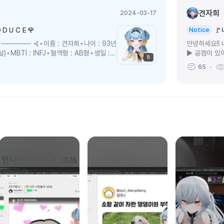
견자희
2024-03-17
ＯＤＵＣＥ🌹

Notice
────── ⊰⋆이름 : 견자희⋆나이 : 93년
안녕하세요!!
⋆MBTI : INFJ⋆혈액형 : AB형⋆생일 : 4
▶ 공겜이 있
8
좋은지 같이 이
65