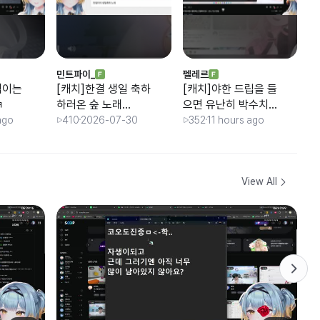
민트파이_
펠레르
민
멕이는
[캐치]한결 생일 축하
[캐치]야한 드립을 들
[
ㅋ
하러온 숲 노래
으면 유난히 박수치
딩
GOAT / 견자희님 반
면서 좋아하는 민결
반
ago
410
2026-07-30
352
11 hours ago
응ㅋㅋㅋ
희의 친구 : 단즈 / 견
자희 반응
View All