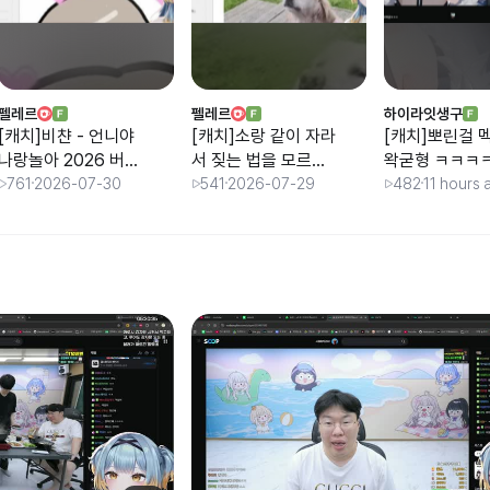
펠레르
펠레르
하이라잇생구
[캐치]비챤 - 언니야
[캐치]소랑 같이 자라
[캐치]뽀린걸 
나랑놀아 2026 버전
서 짖는 법을 모르는
왁굳형 ㅋㅋㅋ
쇼츠 / 견자희 반응
댕댕이 / 견자희 반응
761
2026-07-30
541
2026-07-29
482
11 hours 