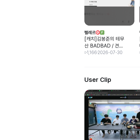
펠레르
[캐치]김봉준의 테무
산 BADBAD / 견자
희 반응
1,166
2026-07-30
User Clip