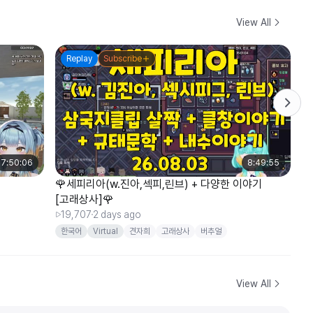
View All
Replay
Subscribe
7:50:06
8:49:55
🌹세피리아(w.진아,섹피,린브) + 다양한 이야기

[고래상사]🌹
5
19,707
2 days ago
한국어
Virtual
견자희
고래상사
버추얼
View All