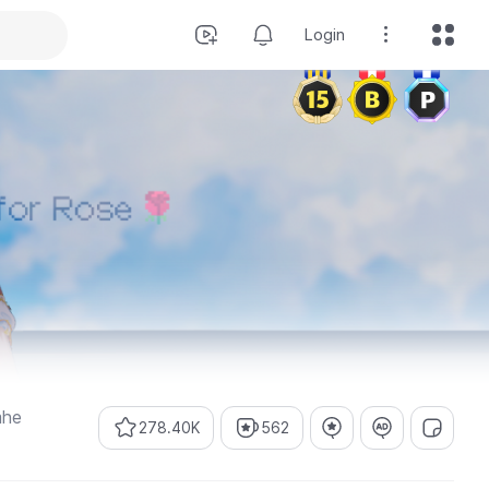
Login
ahe
278.40K
562