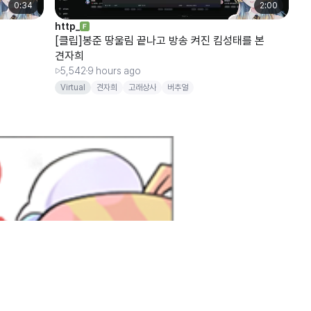
0:34
2:00
http_
ツ
[클립]봉준 땅울림 끝나고 방송 켜진 킴성태를 본
[
견자희
2
5,542
9 hours ago
V
Virtual
견자희
고래상사
버추얼