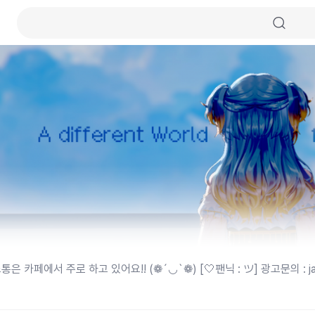
은 카페에서 주로 하고 있어요!! (❁´◡`❁) [🤍팬닉 : ツ] 광고문의 : j