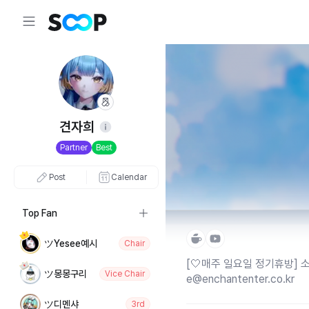
견자희
Partner
Best
Post
Calendar
Top Fan
ツYesee예시
Chair
[🤍매주 일요일 정기휴방] 소통
ツ몽몽구리
Vice Chair
e@enchantenter.co.kr
ツ디멘샤
3rd