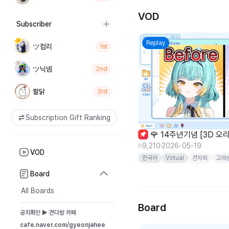
VOD
Subscriber
Replay
ツ컴리
1st
ツ닉넴
2nd
팔닭
3rd
Subscription Gift Ranking
🌹 14주년기념 [3D 오
9,210
2026-05-19
VOD
한국어
Virtual
견자희
고래
Board
All Boards
Board
공지확인 ▶ 견다방 카페
cafe.naver.com/gyeonjahee