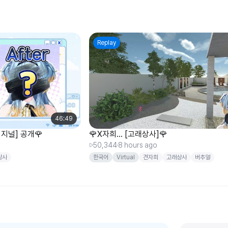
Replay
46:49
리지널] 공개🌹
🌹X자희... [고래상사]🌹
50,344
8 hours ago
상사
한국어
Virtual
견자희
고래상사
버추얼