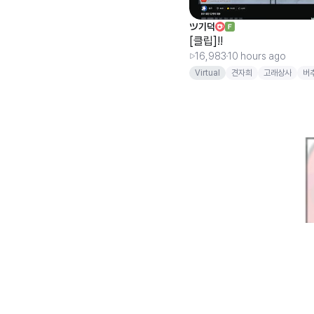
ツ기덕
[클립]!!
16,983
10 hours ago
Virtual
견자희
고래상사
버