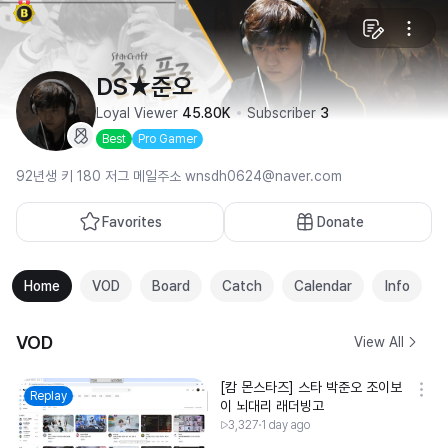
DS★준오
Loyal Viewer
45.80K
Subscriber
3
Best
Pro Gamer
92년생 키 180 저그 메일주소 wnsdh0624@naver.com
Favorites
Donate
Home
VOD
Board
Catch
Calendar
Info
VOD
View All
[캄 몬스타즈] 스타 박준오 조이보
Replay
이 뇌대리 래더빙고
3,327
1 day ago