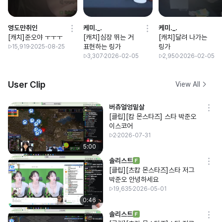
영도만취인
케미._.
케미._.
[캐치]준오야 ㅜㅜㅜ
[캐치]심장 뛰는 거
[캐치]달려 나가는
표현하는 링가
링가
15,919
2025-08-25
3,307
2026-02-05
2,950
2026-02-05
User Clip
View All
버츄얼엉밑살
[클립][캄 몬스타즈] 스타 박준오
이스코어
2
2026-07-31
5:00
솔리스트
[클립][츠캄 몬스타즈]스타 저그
박준오 안녕하세요
19,635
2026-05-01
0:46
솔리스트