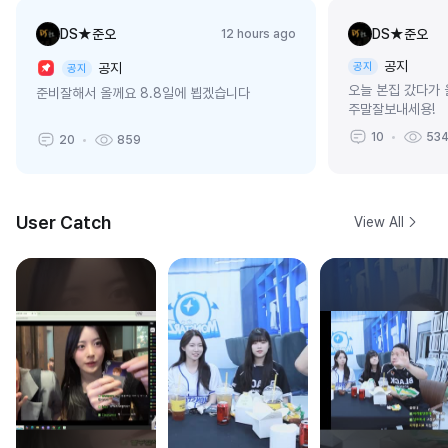
DS★준오
DS★준오
12 hours ago
공지
공지
공지
공지
오늘 본집 갔다가 
준비잘해서 올께요 8.8일에 뵙겠습니다
주말잘보내세용!
10
53
20
859
User Catch
View All