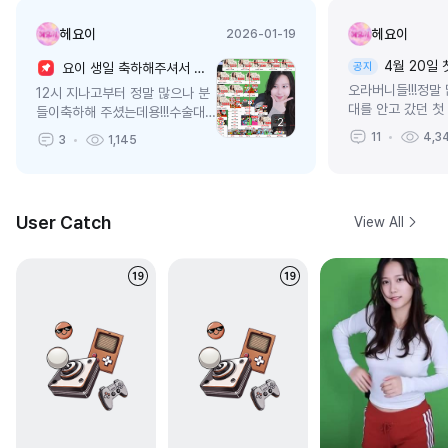
헤요이
헤요이
2026-01-19
4월 20일
요이 생일 축하해주셔서 너무 감사합니다 ♥
공지
오라버니들!!!정말
12시 지나고부터 정말 많으나 분
대를 안고 갔던 첫
들이축하해 주셨는데용!!!수술대
2
니 1일 게스트 체
들어와서 좋은 사람도 많이 만나
11
4,3
3
1,145
다!!!생각보다 너
고 행복한 하루하루를 보내는 것
진짜로 감동햇어요
같아요! ㅠ,ㅠ아직 부족한 것도 많
리 수장님 가린님도.
고 초보요이지만계속...
User Catch
View All