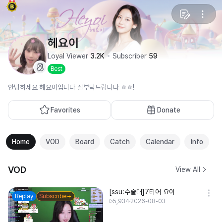
헤요이
Loyal Viewer
3.2K
Subscriber
59
Best
안녕하세요 헤요이입니다 잘부탁드립니다 ㅎㅎ!
Favorites
Donate
Home
VOD
Board
Catch
Calendar
Info
VOD
View All
[ssu:수술대]7티어 요이
Replay
Subscribe
5,934
2026-08-03