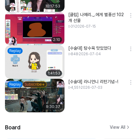
10:17:53
[클립] 나예리._.에게 별풍선 102
개 선물
31
2026-07-15
2:10
[수술대] 탕수육 맛있었다
Replay
848
2026-07-04
1:41:53
[수술대] 라니언니 리턴기념~!
Replay
Subscribe
4,551
2026-07-03
9:30:37
Board
View All