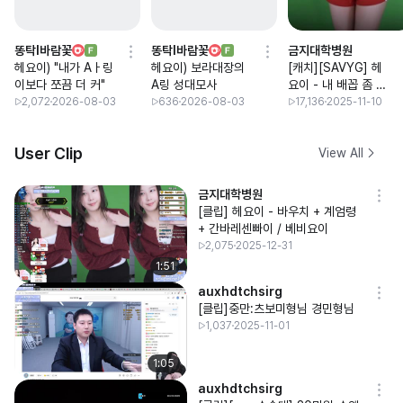
똥탁I바람꽃
똥탁I바람꽃
금지대학병원
헤요이) "내가 Aㅏ링
헤요이) 보라대장의
[캐치][SAVYG] 헤
이보다 쪼끔 더 커"
A링 성대모사
요이 - 내 배꼽 좀 그
만봐라
2,072
2026-08-03
636
2026-08-03
17,136
2025-11-10
User Clip
View All
금지대학병원
[클립] 헤요이 - 바우치 + 계엄령
+ 간바레센빠이 / 베비요이
2,075
2025-12-31
1:51
auxhdtchsirg
[클립]중만:츠보미형님 경민형님
1,037
2025-11-01
1:05
auxhdtchsirg