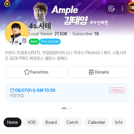
4s.사테
Loyal Viewer
21.50K
Subscriber
16
Best
Pro Gamer
키보드 리얼포스R3TL 무접점(텐키리스) / 마우스 FKmini3 / 패드 스틸시리
즈 QCK PRO 퍼포먼스 밸런스 장패드
Favorites
Donate
08/07(Fri)
AM 10:00
Hiatus
비방연습
Home
VOD
Board
Catch
Calendar
Info