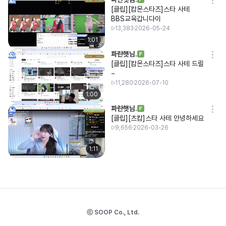
[클립][캄몬스타즈]스타 사테
BBS교육갑니다이
13,383
2026-05-24
1:01
파란햇님.
[클립][캄몬스타즈]스타 사테 드릴
~
11,280
2026-07-10
1:00
파란햇님.
[클립][츠캄]스타 사테 안녕하세요
9,656
2026-03-26
1:11
ⓒ SOOP Co., Ltd.