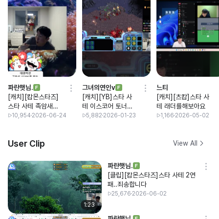
파란햇님.
그녀의연인v
느티
[캐치][캄몬스타즈]
[캐치][YB]스타 사
[캐치][츠캄]스타 사
스타 사테 족암새퉤
테 이스코어 토너먼
테 래더를해보아요
퉤퉤 happy 치킨먹
트
10,954
2026-06-24
5,882
2026-01-23
1,166
2026-05-02
는중
User Clip
View All
파란햇님.
[클립][캄몬스타즈]스타 사테 2연
패..죄송합니다
25,676
2026-06-02
1:23
파란햇님.