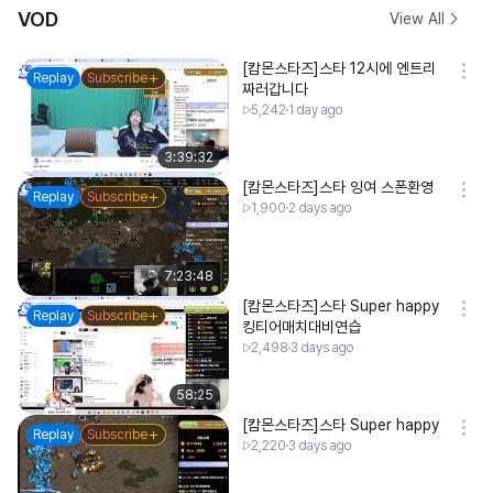
VOD
View All
[캄몬스타즈]스타 12시에 엔트리
Replay
Subscribe
짜러갑니다
5,242
1 day ago
3:39:32
[캄몬스타즈]스타 잉여 스폰환영
Replay
Subscribe
1,900
2 days ago
7:23:48
[캄몬스타즈]스타 Super happy
Replay
Subscribe
킹티어매치대비연습
2,498
3 days ago
58:25
[캄몬스타즈]스타 Super happy
Replay
Subscribe
2,220
3 days ago