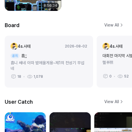
8:56:34
Board
View All
4s.사테
4s.사테
2026-08-02
흠;;
대회전 마지막 시
공지
헬푸!!!!
흠니 쌔네 이따 밤에올게용~제1의 전성기 무섭
네
0
52
18
1,078
User Catch
View All