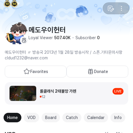
메도우이헌터
Loyal Viewer
507.40K
Subscriber
0
메도우이헌터 〃 방송국 2013년 1월 28일 방송시작 / 스폰.기타문의사항
cldud1232@naver.com
Favorites
Donate
롤클래식 2태불망 가렌
12
Home
VOD
Board
Catch
Calendar
Info