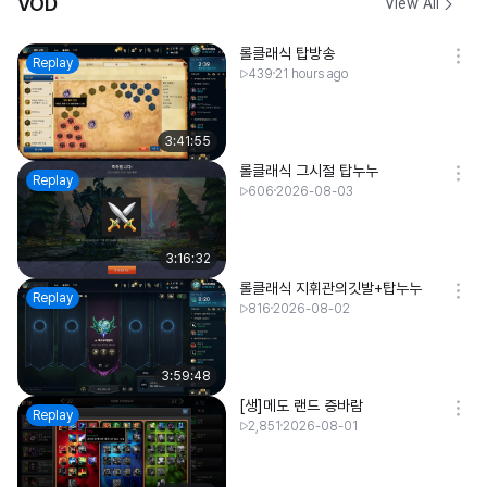
VOD
View All
롤클래식 탑방송
Replay
439
21 hours ago
3:41:55
롤클래식 그시절 탑누누
Replay
606
2026-08-03
3:16:32
롤클래식 지휘관의깃발+탑누누
Replay
816
2026-08-02
3:59:48
[생]메도 랜드 증바람
Replay
2,851
2026-08-01