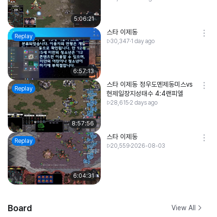
5:06:21
스타 이제동
Replay
30,347
1 day ago
6:57:13
스타 이제동 정우도멘제동미스vs
Replay
현제일장지성태수 4:4랜피엘
28,615
2 days ago
8:57:56
스타 이제동
Replay
20,559
2026-08-03
6:04:31
Board
View All