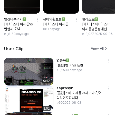
연신내폭격기
유미의횡포들
솔리스트
[캐치]스타 이제동vs
[캐치]스타 이제동
[캐치][케이대] 스타
변현제 7/4
이제동명운성대선재
8
1 day ago
vs태양영진도멘홍구
1,817
3 days ago
18,027
2025-09-06
4:4 12만개빵 메프
갑니다.
User Clip
View All
연홍옥
[클립]변그 vs 동란
9,253
3 days ago
0:42
saprosyn
[클립]스타 이제동vs깨모다 3/2
턱털면도갑니다
50
2026-08-03
2:52