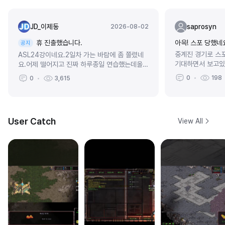
JD_이제동
saprosyn
2026-08-02
휴 진출했습니다.
아윽! 스포 당했네
공지
중계진 경기로 스
ASL24강이네요.2일차 가는 바람에 좀 쫄렸네
기대하면서 보고있
요.어제 떨어지고 진짜 하루종일 연습했는데올라
떠버렸네 ㅋㅋㅋ
가니까 너무 좋습니다.본선도 준비 잘해서 해보
0
198
0
3,615
겠습니다.오늘 컨디션이 영 안좋아서 내일 6...
User Catch
View All