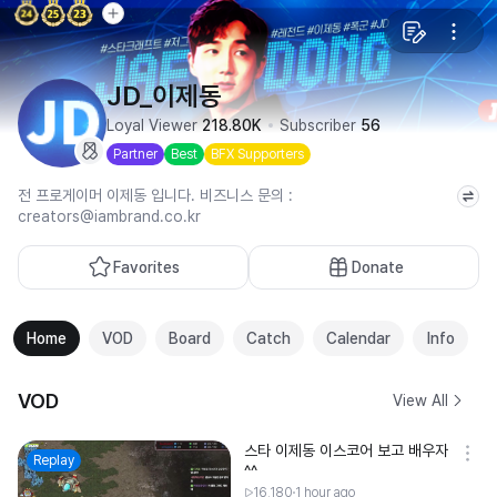
JD_이제동
Loyal Viewer
218.80K
Subscriber
56
Partner
Best
BFX Supporters
전 프로게이머 이제동 입니다. 비즈니스 문의 :
creators@iambrand.co.kr
Favorites
Donate
Home
VOD
Board
Catch
Calendar
Info
VOD
View All
스타 이제동 이스코어 보고 배우자
Replay
^^
16,180
1 hour ago