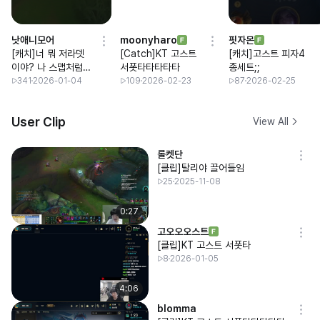
낫애니모어
moonyharo
핏자몬
[캐치]너 뭐 저라뎃
[Catch]KT 고스트
[캐치]고스트 피자4
이야? 나 스맵처럼
서폿타타타타타
종세트;;
약간 서운한데? ㅋㅋ
341
2026-01-04
109
2026-02-23
87
2026-02-25
ㅋ
User Clip
View All
롤켓단
[클립]탈리야 끌어들임
25
2025-11-08
0:27
고오오오스트
[클립]KT 고스트 서폿타
8
2026-01-05
4:06
blomma