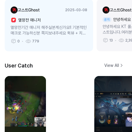
고스트Ghost
고스트Ghost
2025-03-08
안녕하세요 
멸망전 매니저
공지
안녕하세요 KT 롤
멸망전기간 매니저 해주실분계신가요!! 기본적인
스트입니다.여러분
매크로 가능하신분 쪽지보내주세요 퀵뷰 + 치킨
셨나요 ?? 제가
드릴게요!
13
2,3
0
779
시 하게되면서 당
송을 못할줄 알았
숲으로 오게되어서오
User Catch
View All