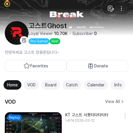
고스트Ghost
Loyal Viewer
10.70K
Subscriber
0
Pro Gamer
Best
안녕하세요 고스트 장용준입니다~
Favorites
Donate
Home
VOD
Board
Catch
Calendar
Info
VOD
View All
KT 고스트 서폿타타타타타
Replay
674
2026-03-12