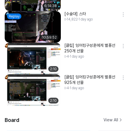
6:14:38
[수술대] 스타
Replay
14,822
1 day ago
10:59:52
[클립] 잉어킹구성훈에게 별풍선
250개 선물
4
1 day ago
2:10
[클립] 잉어킹구성훈에게 별풍선
925개 선물
4
1 day ago
2:10
Board
View All