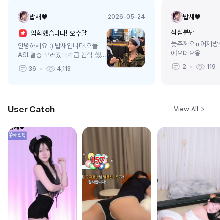
밥새♥
밥새♥
2026-05-24
삼십분만
입학했습니다! 오수달
늦추께오ㅠ어제방
안녕하세요 :) 밥새입니다!오늘
에오떼요옹
ASL결승 보러갔다가급 입학 했
습니다...!!!ㅎㅎ....복귀 전에 상문
2
119
36
4,113
님이 연락주셔서 고민하고있던 와
중에오늘이렇게 중만이사장님이
같이 하자고 손 ...
User Catch
View All