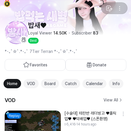
밥새♥
Loyal Viewer
14.50K
Subscriber
83
Best
*･｡ﾟ☆ﾟ.*･｡ﾟ 7Tier Terran *･｡ﾟ☆ﾟ.*･｡ﾟ
Favorites
Donate
Home
VOD
Board
Catch
Calendar
Info
VOD
View All
[수술대] 테란반 래더빙고 ♥홀릭
Replay
업♥ ♥덕배업♥ (스폰환영)
5,416
14 hours ago