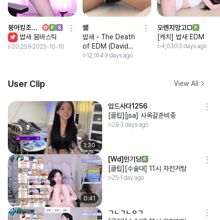
붕어킹조밥새
쌞
오렌지망고□
밥새 붐바스틱
밥새 - The Death
[캐치] 밥새 EDM
of EDM (David
4,030
3 days ago
20,259
2025-10-10
Guetta)
12,164
3 days ago
User Clip
View All
임드사다1256
[클립][jsa] 사옥갈준비중
28
3 days ago
1:30
[Wd]민기당
[클립][수술대] 11시 자전거탐
25
1 day ago
0:41
ㄱㄴㄱㄴㅇㄱ