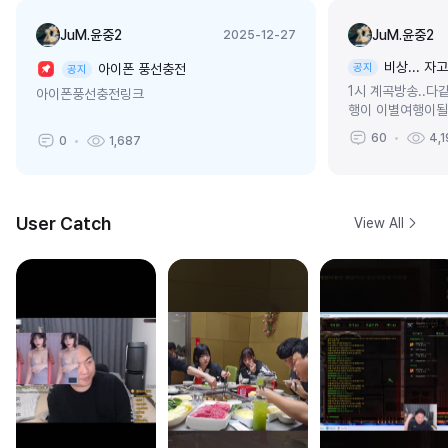
JuM.윤중2
JuM.윤중2
2025-12-27
비상... 
아이폰 풍선충전
공지
공지
1시 계곡방송..다
아이폰풍선충전링크
행이 이별여행이될
다..그래요 저 과
60
4,1
0
1,687
던쓰레기 전과자
이...
User Catch
View All