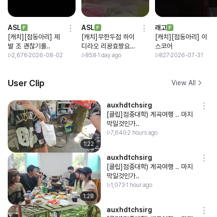
ASL
ASL
래고
[캐치][점동아리] 제
[캐치]무한두점 하이
[캐치][점동아리] 이
발 조 괜찮기를..
디라오 리꿍효짱요코
스코어
윤수
2,676
2026-08-02
858
1 day ago
827
2026-07-31
User Clip
View All
auxhdtchsirg
[클립]점중대학) 계곡여행 .. 마지
막일것인가..
7,640
2 hours ago
1:22
auxhdtchsirg
[클립]점중대학) 계곡여행 .. 마지
막일것인가..
1,073
1 hour ago
1:28
auxhdtchsirg