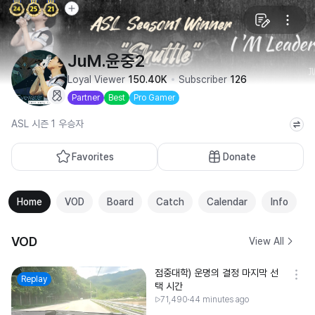
JuM.윤중2
Loyal Viewer
150.40K
Subscriber
126
Partner
Best
Pro Gamer
ASL 시즌 1 우승자
Favorites
Donate
Home
VOD
Board
Catch
Calendar
Info
VOD
View All
점중대학) 운명의 결정 마지막 선
Replay
택 시간
71,490
44 minutes ago