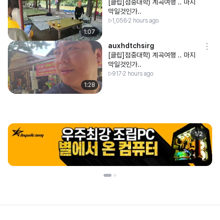
[클립]점중대학) 계곡여행 .. 마지
막일것인가..
1,056
2 hours ago
1:07
auxhdtchsirg
[클립]점중대학) 계곡여행 .. 마지
막일것인가..
917
2 hours ago
1:28
1
/
2