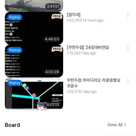
2:41:51
[점두대]
Replay
63,089
14 hours ago
4:46:03
[무한두점] 24강대비연습
Replay
19,252
1 day ago
4:00:28
무한두점 하이디라오 리꿍효짱요
Replay
코윤수
52,578
1 day ago
9:01:13
Board
View All