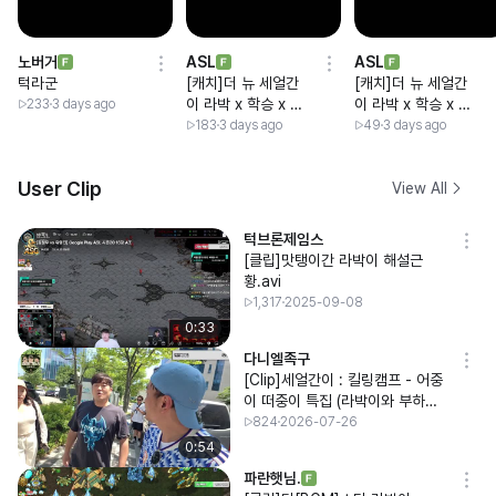
노버거
ASL
ASL
턱라군
[캐치]더 뉴 세얼간
[캐치]더 뉴 세얼간
이 라박 x 학승 x 제
이 라박 x 학승 x 제
233
3 days ago
민 x 진니 x 진서랄
민 x 진니 x 진서랄
183
3 days ago
49
3 days ago
까
까
User Clip
View All
턱브론제임스
[클립]맛탱이간 라박이 해설근
황.avi
1,317
2025-09-08
0:33
다니엘족구
[Clip]세얼간이 : 킬링캠프 - 어중
이 떠중이 특집 (라박이와 부하들
총출동)
824
2026-07-26
0:54
파란햇님.