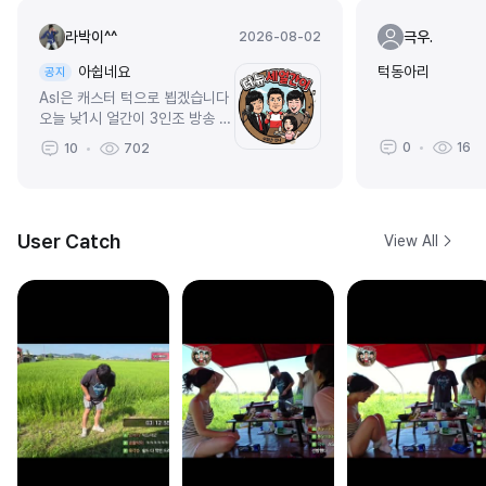
라박이^^
극우.
2026-08-02
아쉽네요
턱동아리
공지
Asl은 캐스터 턱으로 뵙겠습니다
오늘 낮1시 얼간이 3인조 방송 합
니다미녀게스트 섭외 완료
0
16
10
702
User Catch
View All