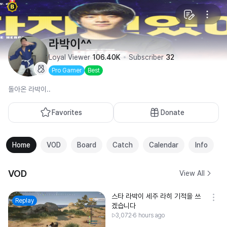
라박이^^
Loyal Viewer
106.40K
Subscriber
32
Pro Gamer
Best
돌아온 라박이..
Favorites
Donate
Home
VOD
Board
Catch
Calendar
Info
VOD
View All
스타 라박이 세주 라히 기적을 쓰
Replay
겠습니다
3,072
6 hours ago