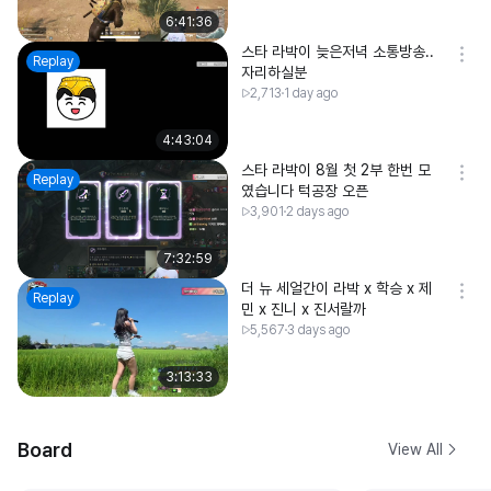
6:41:36
스타 라박이 늦은저녁 소통방송..
Replay
자리하실분
2,713
1 day ago
4:43:04
스타 라박이 8월 첫 2부 한번 모
Replay
였습니다 턱공장 오픈
3,901
2 days ago
7:32:59
더 뉴 세얼간이 라박 x 학승 x 제
Replay
민 x 진니 x 진서랄까
5,567
3 days ago
3:13:33
Board
View All