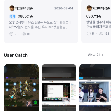
저그맨박성준
저그맨박성준
2026-08-04
0805방송
0807방송
공지
형님들 한주의 마
오후 2시부터 유즈 집중교육으로 찾아뵙겠습니
오늘 머리자르고 
다^^오늘도 큰도움 주신 우리 Mr.캣슬형님 , 뉴
서... 저구성이 1
캣슬_인생 형님 , KTRolster 형님 너무너무 감
5
163
0
91
ㄷㄷ옆에는 아재분
사합니다!좋은밤되시구 내일 뵙겠습...
이야기하시는데 저
^^유즈가 실력이 정.
User Catch
View All