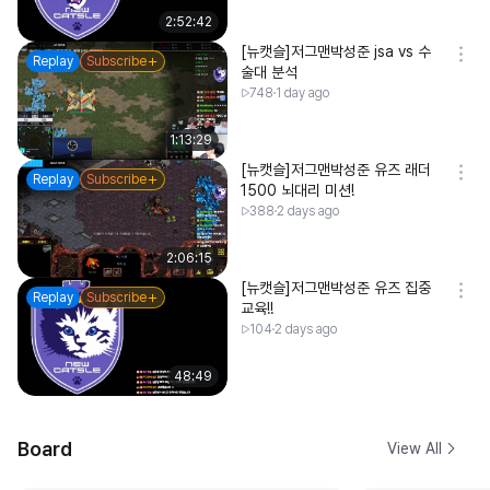
2:52:42
[뉴캣슬]저그맨박성준 jsa vs 수
Replay
Subscribe
술대 분석
748
1 day ago
1:13:29
[뉴캣슬]저그맨박성준 유즈 래더
Replay
Subscribe
1500 뇌대리 미션!
388
2 days ago
2:06:15
[뉴캣슬]저그맨박성준 유즈 집중
Replay
Subscribe
교육!!
104
2 days ago
48:49
Board
View All