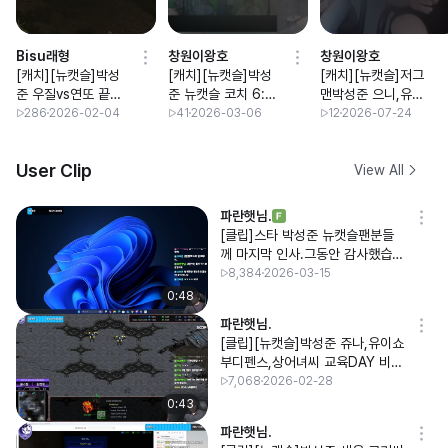
Bisu래형
창원이왕호
창원이왕호
[캐치][뉴캣슬]박성
[캐치][뉴캣슬]박성
[캐치][뉴캣슬]저그
준 우질vs연또 끝장
준 뉴캣슬 코치 6:6
맨박성준 으니,유즈
전
K리그 ON
교육,3시 vs 수술대
286
2026-02-04
41
2026-03-06
12
2026-07-24
미니대전 이기자!!
User Clip
View All
파란햇님.
[클립]스타 박성준 뉴캣슬팬분들
께 마지막 인사.그동안 감사했습니
다
8,384
2026-03-15
0:48
파란햇님.
[클립][뉴캣슬]박성준 쥬나,유이쇼
부디펜스,상어녀씨 교육DAY 비방
전마지막방송
7,068
2026-02-28
0:43
파란햇님.