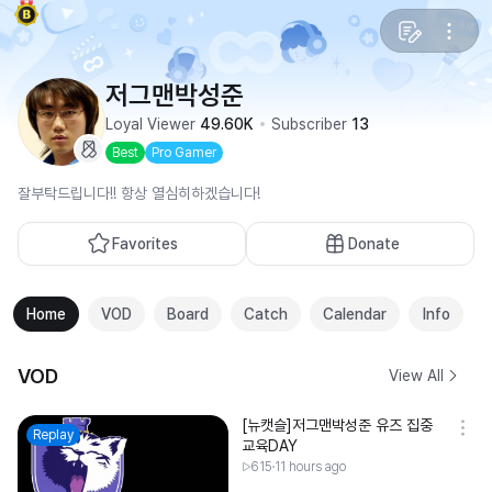
저그맨박성준
Loyal Viewer
49.60K
Subscriber
13
Best
Pro Gamer
잘부탁드립니다!! 항상 열심히하겠습니다!
Favorites
Donate
Home
VOD
Board
Catch
Calendar
Info
VOD
View All
[뉴캣슬]저그맨박성준 유즈 집중
Replay
교육DAY
615
11 hours ago