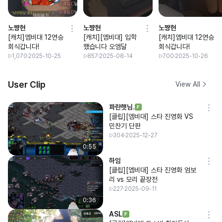
노쨩현
노쨩현
노쨩현
[캐치]엠비대 12연승
[캐치][엠비대] 입학
[캐치]엠비대 12연승
회식갑니다!
했습니다 오엠달
회식갑니다!
1,070
2025-10-25
857
2025-08-14
700
2025-10-26
User Clip
View All
파란햇님.
[클립][엠비대] 스타 진영화 VS
민찬기 단판
304
2025-12-27
0:55
하임
[클립][엠비대] 스타 진영화 엄보
리 vs 모리 끝장전
227
2025-09-11
0:36
ASL