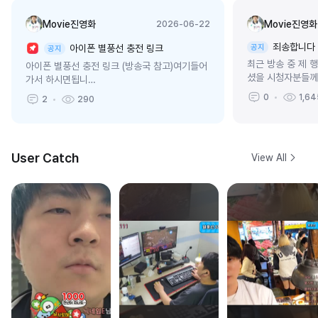
Movie진영화
Movie진영화
2026-06-22
죄송합니다
아이폰 별풍선 충전 링크
공지
공지
최근 방송 중 제 
아이폰 별풍선 충전 링크 (방송국 참고)여기들어
셨을 시청자분들께
가서 하시면됩니
이유에서든 변명하
다!https://m.sooplive.com/itemstore/a/s
0
1,64
2
290
으로 실망과 불편을 
tarballoon
User Catch
View All