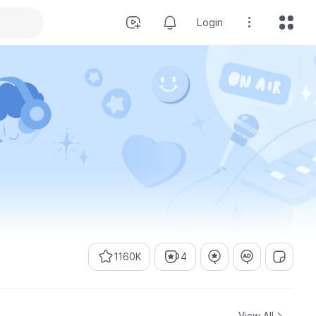
Login
1160K
4
View All