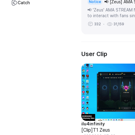
📢 [Zeus] AMA
Notice
Catch
📢 'Zeus' AMA STREAM NO
to interact with fans sinc
332
31,159
User Clip
ilu4infinity
[Clip]T1 Zeus