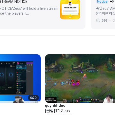
 STREAM NOTICE
📢
Notice
TICE'Zeus' will hold a live stream
📢'Zeus'
e the players' l...
불가피한 이슈
시간을 가지고자
693
0:20
quynhhdoo
[클립]T1 Zeus