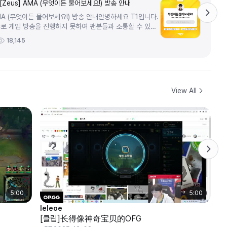
 [Zeus] AMA (무엇이든 물어보세요!) 방송 안내
 AMA (무엇이든 물어보세요!) 방송 안내안녕하세요 T1입니다.
로 게임 방송을 진행하지 못하여 팬분들과 소통할 수 있는
 합니다.해당 게...
18,145
View All
5:00
5:00
leleoe
ze
[클립]长得像神奇宝贝的OFG
[