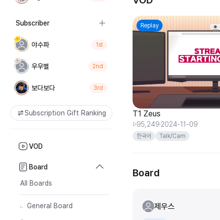
VOD
Subscriber
Replay
야수파
1st
우우별
2nd
보다보다
3rd
Subscription Gift Ranking
T1 Zeus
95,249
2024-11-09
한국어
Talk/Cam
VOD
Board
Board
All Boards
제우스
General Board