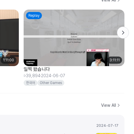
Replay
1:11:00
3:11:11
일찍 왔습니다
좋
39,894
2024-06-07
1
한국어
Other Games
View All
2024-07-17