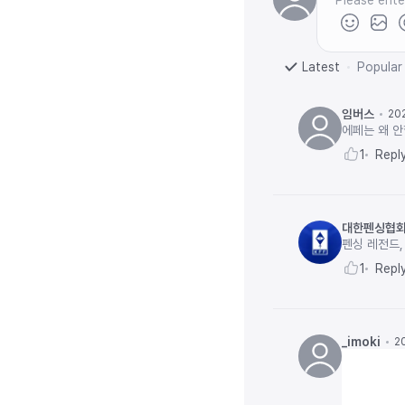
Latest
Popular
임버스
20
에페는 왜 안
Repl
1
대한펜싱협
펜싱 레전드,
Repl
1
_imoki
2