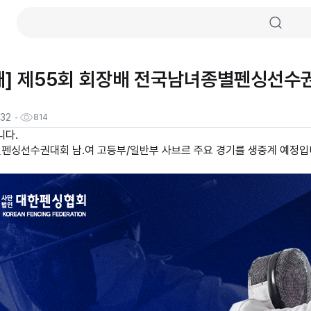
내] 제55회 회장배 전국남녀종별펜싱선수
:32
814
니다.
펜싱선수권대회 남.여 고등부/일반부 사브르 주요 경기를 생중계 예정입니