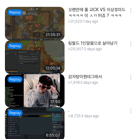
오랜만에 롤 교CK VS 이상호미드
Replay
ㅋㅋㅋㅋ 이 ㅅㄲ 머죠 ? ㅋㅋㅋ
31,520
1 day ago
21:35:31
림월드 1인알몸으로 살아남기
Replay
29,907
2 days ago
12:00:14
감자탕이뭔데그래서
Replay
1,918
3 days ago
17:50
.
Replay
8,725
3 days ago
6:55:07