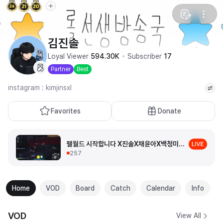
김진솔
Loyal Viewer
594.30K
Subscriber
17
Partner
Best
instagram : kimjinsxl
Favorites
Donate
팰월드 시작합니다 X진솔X채윤아X백청미X뱅글
257
Home
VOD
Board
Catch
Calendar
Info
VOD
View All