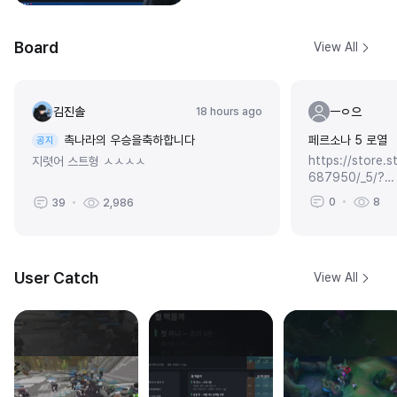
Board
View All
김진솔
ㅡㅇ으
18 hours ago
촉나라의 우승을축하합니다
페르소나 5 로열
공지
https://store.
지렷어 스트형 ㅅㅅㅅㅅ
687950/_5/?
l=koreana&gad
0
8
39
2,986
nid=235195876
User Catch
View All