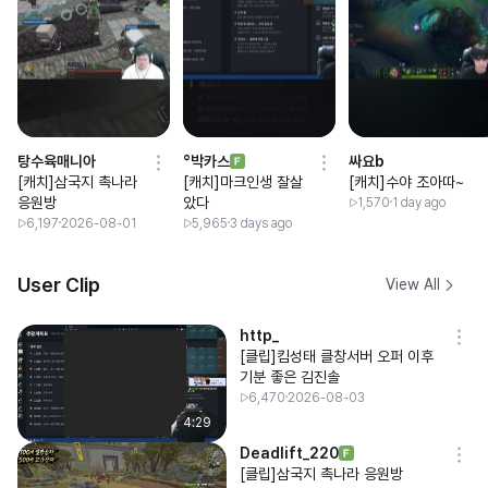
탕수육매니아
°박카스
싸요b
[캐치]삼국지 촉나라
[캐치]마크인생 잘살
[캐치]수야 조아따~
응원방
았다
1,570
1 day ago
6,197
2026-08-01
5,965
3 days ago
User Clip
View All
http_
[클립]킴성태 클창서버 오퍼 이후
기분 좋은 김진솔
6,470
2026-08-03
4:29
Deadlift_220
[클립]삼국지 촉나라 응원방