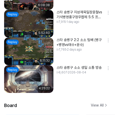
6:08:38
스타 송병구 지성재욱일장윤철vs
Replay
기석병영홍구정우짭제 5:5 프로
리그
7,915
1 day ago
5:52:40
스타 송병구 2:2 소소 팀배 (병구
Replay
+병영vs태수+윤수)
7,765
2 days ago
6:11:32
스타 송병구 소소 생일 소통 방송
Replay
8,607
2026-08-04
4:25:22
Board
View All