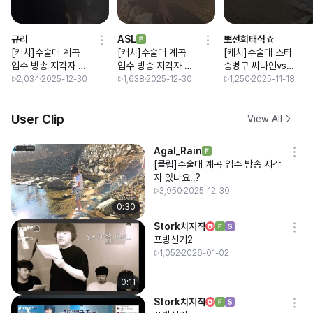
규리
ASL
뽀선희태식☆
[캐치]수술대 계곡
[캐치]수술대 계곡
[캐치]수술대 스타
입수 방송 지각자 있
입수 방송 지각자 있
송병구 씨나인vs와
나요..?
나요..?
플대 스타대학리그
2,034
2025-12-30
1,638
2025-12-30
1,250
2025-11-18
4강 구경
User Clip
View All
Agal_Rain
[클립]수술대 계곡 입수 방송 지각
자 있나요..?
3,950
2025-12-30
0:30
Stork치지직
프방신기2
1,052
2026-01-02
0:11
Stork치지직