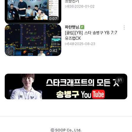
프방신기
836
2026-01-02
0:07
파란햇님.
[클립][YB] 스타 송병구 YB 7:7
유즈맵CK
648
2025-08-23
0:42
1
/
1
ⓒ SOOP Co., Ltd.