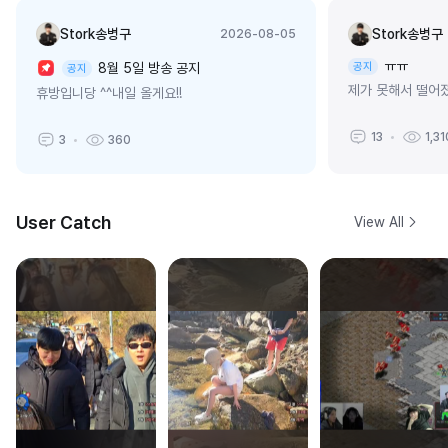
Stork송병구
Stork송병구
2026-08-05
ㅠㅠ
8월 5일 방송 공지
공지
공지
제가 못해서 떨어졌
휴방입니당 ^^내일 올게요!!
13
1,31
3
360
User Catch
View All