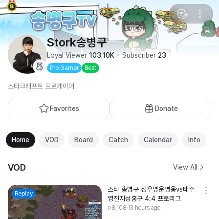
Stork송병구
Loyal Viewer
103.10K
Subscriber
23
Pro Gamer
Best
스타크래프트 프로게이머
Favorites
Donate
Home
VOD
Board
Catch
Calendar
Info
VOD
View All
스타 송병구 정우명운영웅vs태수
Replay
영진지성홍구 4:4 프로리그
8,108
13 hours ago