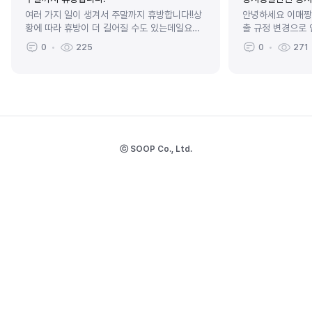
여러 가지 일이 생겨서 주말까지 휴방합니다!!상
안녕하세요 이매짱입
황에 따라 휴방이 더 길어질 수도 있는데일요일
출 규정 변경으로
에 다시 공지 남길게요!일교차가 심하네요 감기
데7월 한 달 동안
0
225
0
271
조심하세요!!!
단독 송출하려고 합
ⓒ SOOP Co., Ltd.