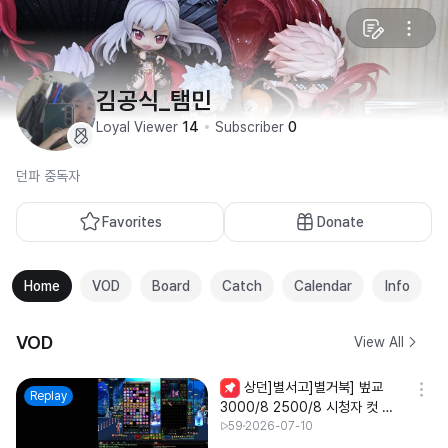
김공식_탬민
Loyal Viewer
14
Subscriber
0
던파 중독자
Favorites
Donate
Home
VOD
Board
Catch
Calendar
Info
VOD
View All
상던]별서고]별거북] 벞교
Replay
3000/8 2500/8 시청자 컷 조
율
59
2026-07-10