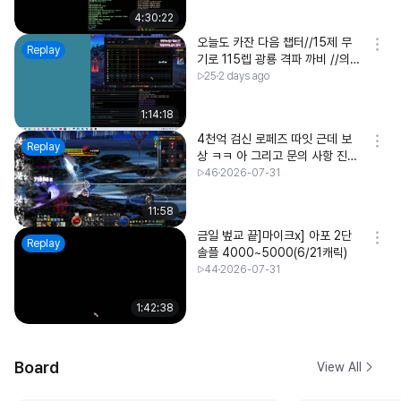
4:30:22
오늘도 카잔 다음 챕터//15제 무
Replay
기로 115렙 광룡 격파 까비 //의지
의 환약 구해와서 이어서 할게요.
25
2 days ago
1:14:18
4천억 검신 로페즈 따잇 근데 보
Replay
상 ㅋㅋ 아 그리고 문의 사항 진짜
ㅋㅋ
46
2026-07-31
11:58
금일 벞교 끝]마이크x] 아포 2단
Replay
솔플 4000~5000(6/21캐릭)
44
2026-07-31
1:42:38
Board
View All