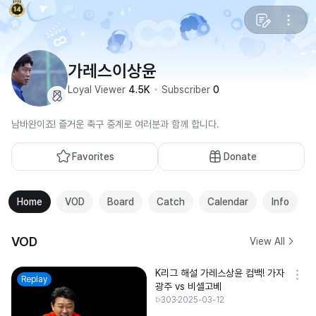
가레스이상윤
Loyal Viewer
4.5K
Subscriber
0
남바완이죠! 즐거운 축구 중계로 여러분과 함께 합니다.
Favorites
Donate
Home
VOD
Board
Catch
Calendar
Info
VOD
View All
K리그 해설 가레스상윤 컴백! 가자
Replay
광주 vs 비셀고베
303
2025-03-12