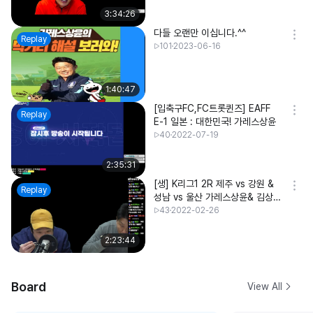
3:34:26
다들 오랜만 이십니다.^^
Replay
101
2023-06-16
1:40:47
[입축구FC,FC트롯퀸즈] EAFF
Replay
E-1 일본 : 대한민국! 가레스상윤
40
2022-07-19
2:35:31
[생] K리그1 2R 제주 vs 강원 &
Replay
성남 vs 울산 가레스상윤& 김상래
기자님
43
2022-02-26
2:23:44
Board
View All