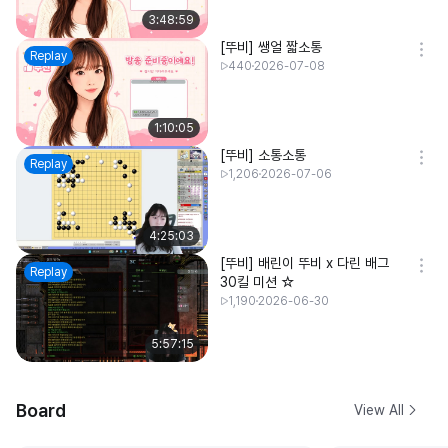
3:48:59
[뚜비] 쌩얼 짧소통
Replay
440
2026-07-08
1:10:05
[뚜비] 소통소통
Replay
1,206
2026-07-06
4:25:03
[뚜비] 배린이 뚜비 x 다린 배그
Replay
30킬 미션 ☆
1,190
2026-06-30
5:57:15
Board
View All