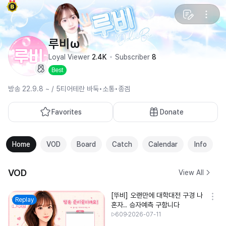
루비ω
Loyal Viewer
2.4K
Subscriber
8
Best
방송 22.9.8 ~ / 5티어테란 바둑•소통•종겜
Favorites
Donate
Home
VOD
Board
Catch
Calendar
Info
VOD
View All
[뚜비] 오랜만에 대학대전 구경 나
Replay
혼자.. 승자예측 구함니다
609
2026-07-11