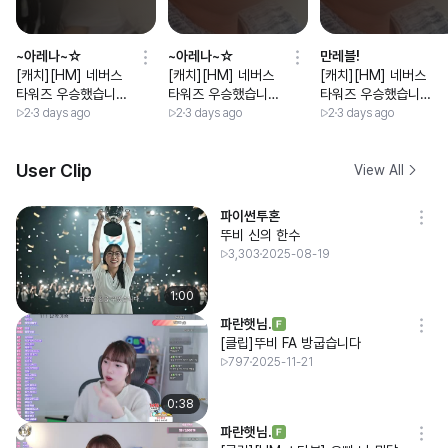
~아레나~☆
~아레나~☆
만레블!
[캐치][HM] 네버스
[캐치][HM] 네버스
[캐치][HM] 네버스
타워즈 우승했습니
타워즈 우승했습니
타워즈 우승했습니
다!!!!
다!!!!
다!!!!
2
3 days ago
2
3 days ago
2
3 days ago
User Clip
View All
파이썬투혼
뚜비 신의 한수
3,303
2025-08-19
1:00
파란햇님.
[클립]뚜비 FA 방굽습니다
797
2025-11-21
0:38
파란햇님.