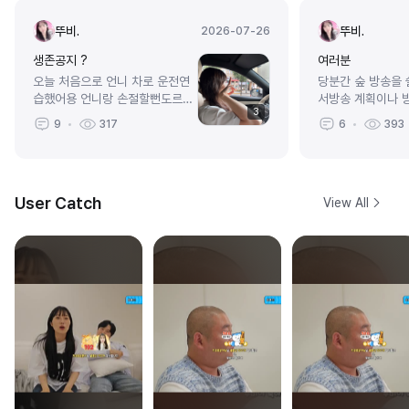
뚜비.
뚜비.
2026-07-26
생존공지 ?
여러분
오늘 처음으로 언니 차로 운전연
당분간 숲 방송을
습했어용 언니랑 손절할뻔도르했
서방송 계획이나 
3
지만 잘 다녀왔습니두 ^o^엄마
서말씀드리겠습니다
9
317
6
393
데리러 가면서 운전연습했는데 루
고방송 켜도 짧게
다언니가 가족단톡방에 이렇게 카
게...
톡 남겨놓음 ,,마지막 유언...
User Catch
View All