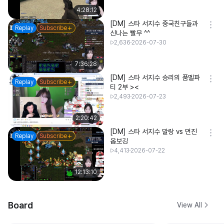
4:28:12
[DM] 스타 서지수 중국친구들과
Replay
Subscribe
신나는 빨무 ^^
2,636
2026-07-30
7:36:28
[DM] 스타 서지수 승리의 품멜파
Replay
Subscribe
티 2부 ><
2,493
2026-07-23
2:20:42
[DM] 스타 서지수 말랑 vs 먼진
Replay
Subscribe
옵보깅
4,413
2026-07-22
12:13:10
Board
View All