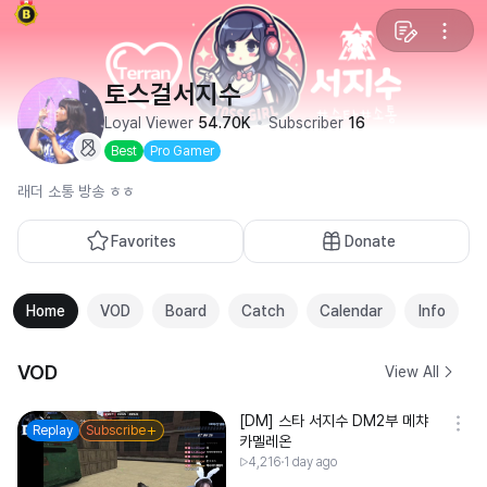
토스걸서지수
Loyal Viewer
54.70K
Subscriber
16
Best
Pro Gamer
래더 소통 방송 ㅎㅎ
Favorites
Donate
Home
VOD
Board
Catch
Calendar
Info
VOD
View All
[DM] 스타 서지수 DM2부 메챠
Replay
Subscribe
카멜레온
4,216
1 day ago