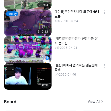
2:12:14
메이플)오랜만입니다 크로아 ●나
Replay
로●
30
2026-05-24
5:19:23
[캐치]힐라힐라힐라 진힐라를 잡
자 탬버린
13
2026-04-21
[클립]이미지 관리하는 얼굴천재
중땐
4
2026-04-16
0:31
Board
View All