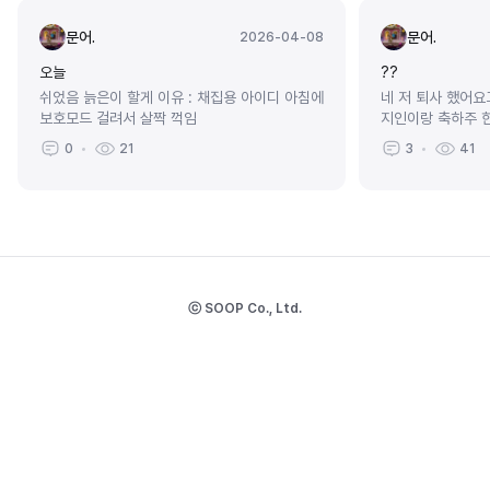
문어.
문어.
2026-04-08
오늘
??
쉬었음 늙은이 할게 이유 : 채집용 아이디 아침에
네 저 퇴사 했어
보호모드 걸려서 살짝 꺽임
지인이랑 축하주 
0
21
3
41
ⓒ SOOP Co., Ltd.