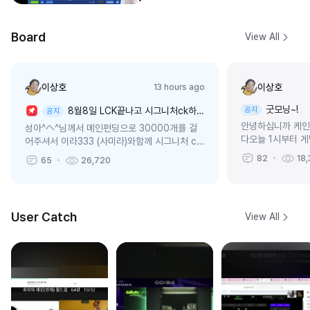
Board
View All
이상호
이상호
13 hours ago
굿모닝~!
8월8일 LCK끝나고 시그니처ck하실분?
공지
공지
안녕하십니까 케인
성아^へ^님께서 메인펀딩으로 30000개를 걸
다오늘 1시부터 
어주셔서 이라333 (사미라)와함께 시그니처 ck
로해서 끝나고 바로
를 하려고합니다시간은 8월8일 LCK가 끝나고
82
18,
65
26,720
시 될거같아요! 
시작합니다!!본인의 맞밸런스와 시그니처 챔...
ㅎ
User Catch
View All