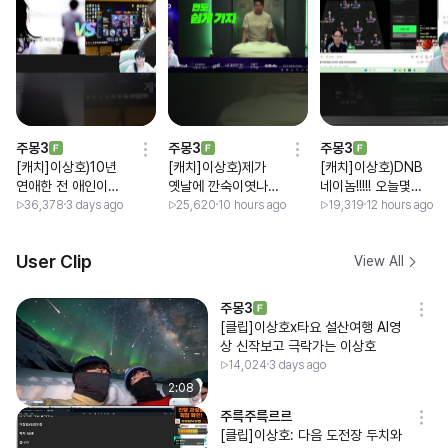
주몽3
주몽3
주몽3
[캐치]이상호)10년
[캐치]이상호)제가
[캐치]이상호)DNB
연애한 전 애인이있
옛날에 깐숙이엿나?
네이놈!!!!! 오늘몇시
음 vs 게임중독 // 애
B선마탈론1:9로털린
까지방송하느냐? //
36,378
3 days ago
25,620
10 hours ago
19,319
12 hours ago
교용)김민교 // 이상
거빼고는 미드에서
뿌꾸)어..잠깐만요 뿌
호)둘다 김민교아냐?
4:6이하로 떨어진적
꾸 네이놈... // 이상
User Clip
View All
ㅋㅋㅋㅋㅋㅋㅋㅋㅋ
없음.. 이때는 숨도못
호)ㅋㅋㅋㅋㅋㅋㅋㅋ
쉬고 탈탈털렷어 챌
ㅋ
린젼줄알앗어.
주몽3
[클립]이상호x타요 설산여행 AI영
상 신작보고 극락가는 이상호
14,024
3 days ago
2:08
주륵주륵르르
[클립]이상호: 다음 도전장 두치와