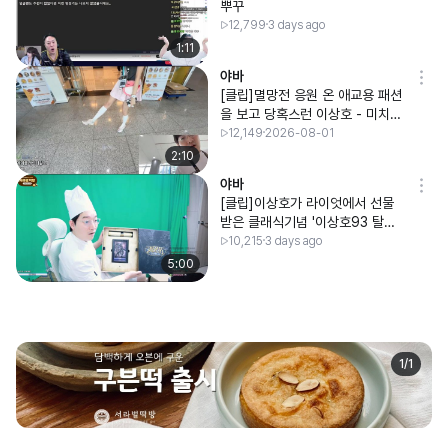
뿌꾸
12,799
3 days ago
1:11
야바
[클립]멸망전 응원 온 애교용 패션
을 보고 당혹스런 이상호 - 미치겠
다, 32살 맞아? ㅋㅋㅋ
12,149
2026-08-01
2:10
야바
[클립]이상호가 라이엇에서 선물
받은 클래식기념 '이상호93 탈론'
패키지
10,215
3 days ago
5:00
1
/
1