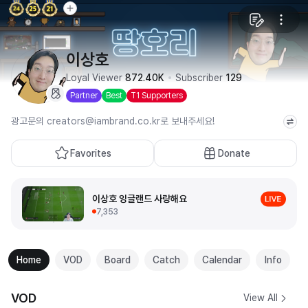
이상호
Loyal Viewer
872.40K
Subscriber
129
Partner
Best
T1 Supporters
광고문의 creators@iambrand.co.kr로 보내주세요!
Favorites
Donate
이상호 잉글랜드 사랑해요
7,353
Home
VOD
Board
Catch
Calendar
Info
VOD
View All