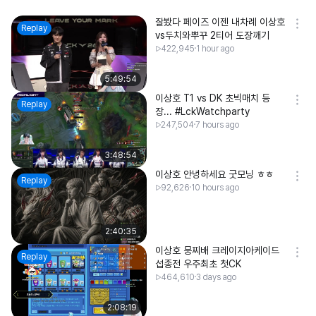
잘봤다 페이즈 이젠 내차례 이상호
Replay
vs두치와뿌꾸 2티어 도장깨기
422,945
1 hour ago
5:49:54
이상호 T1 vs DK 초빅매치 등
Replay
장... #LckWatchparty
247,504
7 hours ago
3:48:54
이상호 안녕하세요 굿모닝 ㅎㅎ
Replay
92,626
10 hours ago
2:40:35
이상호 뭉찌배 크레이지아케이드
Replay
섭종전 우주최초 첫CK
464,610
3 days ago
2:08:19