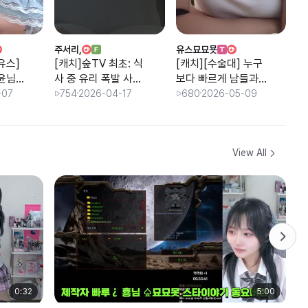
주서리,
유스묘묘묫
유
유스]
[캐치]숲TV 최초: 식
[캐치][수술대] 누구
[
윤님
사 중 유리 폭발 사
보다 빠르게 남들과
보
고... 지금 응급 수술
는 다르게
는
-07
754
2026-04-17
680
2026-05-09
들어갑니다
View All
0:32
5:00