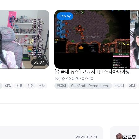
Replay
53:37
[수술대 유스] 묘묘시 ! ! ! 스타아아아앙
2,594
2026-07-10
여캠
소통
신입
스타
한국어
StarCraft: Remastered
수술대
여캠
신입
정중만
묘묘묫
2026-07-11