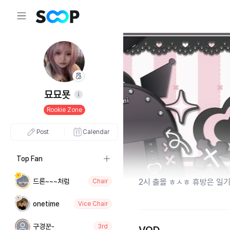
묘묘묫
Rookie Zone
Post
Calendar
Top Fan
드론~~~처럼
2시 출몰 ㅎㅅㅎ 휴방은 일기 
Chair
onetime
Vice Chair
구경꾼-
3rd