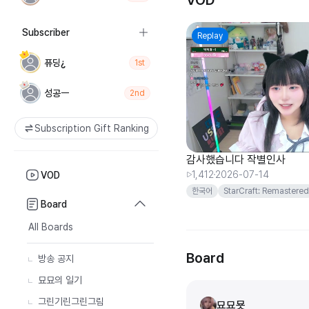
VOD
Subscriber
Replay
퓨딩¿
1st
성공ㅡ
2nd
Subscription Gift Ranking
감사했습니다 작별인사
1,412
2026-07-14
VOD
한국어
StarCraft: Remastered
Board
래더
All Boards
Board
방송 공지
묘묘의 일기
그린기린그린그림
묘묘묫