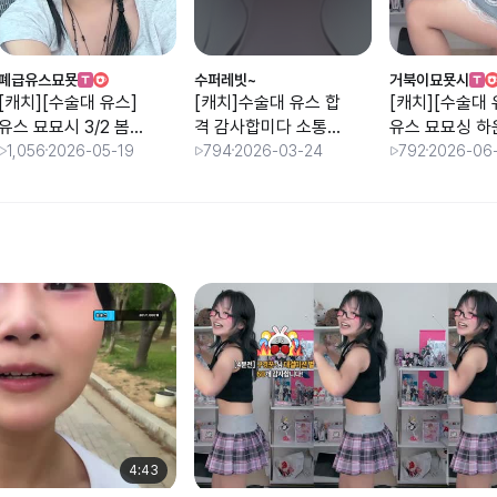
폐급유스묘묫
수퍼레빗~
거북이묘묫시
[캐치][수술대 유스]
[캐치]수술대 유스 합
[캐치][수술대 
유스 묘묘시 3/2 봄
격 감사합미다 소통
유스 묘묘싱 하
덕언니랑
소뚱짧방짧방
이랑 3/2
1,056
2026-05-19
794
2026-03-24
792
2026-06
4:43