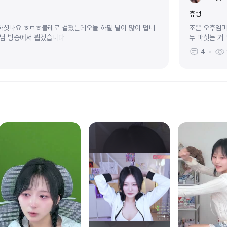
휴뱅
하셧나요 ㅎㅁㅎ볼레로 걸쳤는데오늘 하필 날이 많이 덥네
조은 오후임미
장님 방송에서 뵙겠습니다
두 마싯는 거
4