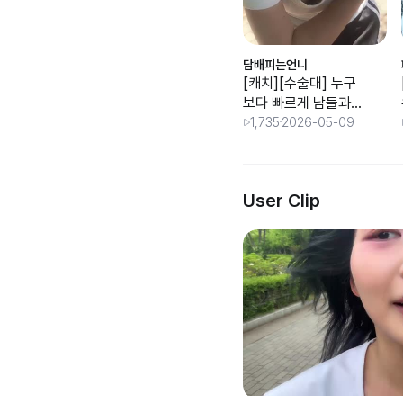
담배피는언니
[캐치][수술대] 누구
보다 빠르게 남들과
는 다르게
1,735
2026-05-09
User Clip