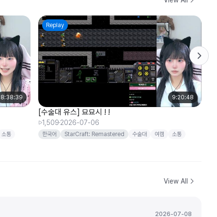
Replay
8:38:39
9:20:48
[수술대 유스] 묘묘시 ! !
1,509
2026-07-06
소통
한국어
StarCraft: Remastered
수술대
여캠
소통
신입
정중만
View All
2026-07-08