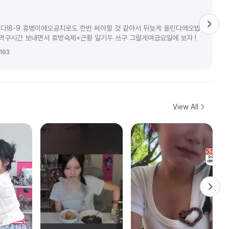
다!8-9 휴뱅이에오공지로도 한번 써야할 것 같아서 뒤늦게 올린다에오밥
 먹구시간 보내면서 휴방숙제+근황 일기두 쓰구 그럴게여금요일에 보쟈 !
163
View All