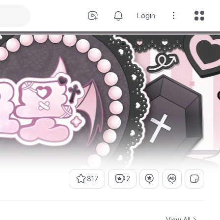
Login
817
2
View All