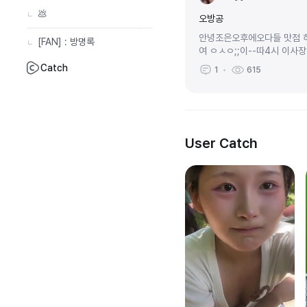
💩
오방공
안녕조은오후에오다들 맛점 
[FAN] : 방명록
여 ㅇㅅㅇ;;이--따4시 이사
Catch
1
615
User Catch