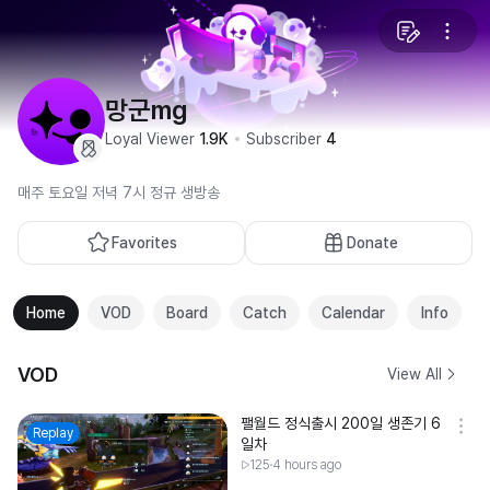
망군mg
Loyal Viewer
1.9K
Subscriber
4
매주 토요일 저녁 7시 정규 생방송
Favorites
Donate
Home
VOD
Board
Catch
Calendar
Info
VOD
View All
팰월드 정식출시 200일 생존기 6
Replay
일차
125
4 hours ago