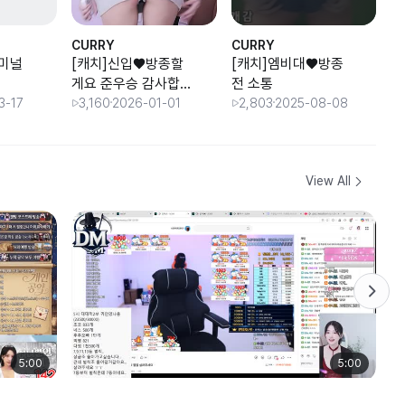
CURRY
CURRY
C
터미널
[캐치]신입♥방종할
[캐치]엠비대♥방종
[
게요 준우승 감사합
전 소통
하
니다
3-17
3,160
2026-01-01
2,803
2025-08-08
2
View All
5:00
5:00
ㄱㄴㄱㄴㅇㄱ
ㄱ