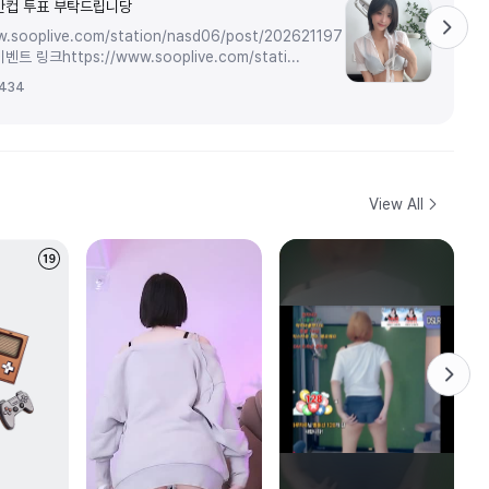
만컵 투표 부탁드립니당
w.sooplive.com/station/nasd06/post/202621197
벤트 링크https://www.sooplive.com/stati...
434
View All