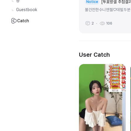
냥
[투표방셀 추첨결과
Notice
Guestbook
불건전한수니엔젤♡데빌두분 당
Catch
2
106
User Catch