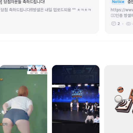
] 당첨자분들 축하드립니다!
중
Notice
첨 축하드립니다!!!방셀은 내일 업로드되용 ^^ ㅊㅋㅊㅋ
https://ww
👆🏻인증 방셀이
2