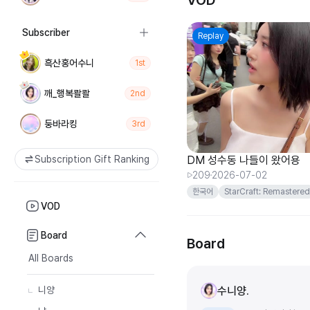
VOD
Subscriber
Replay
흑산홍어수니
1st
깨_행복콸콸
2nd
둥바라킹
3rd
Subscription Gift Ranking
DM 성수동 나들이 왔어용
209
2026-07-02
한국어
StarCraft: Remastered
VOD
멍테
Board
Board
All Boards
수니양.
니양