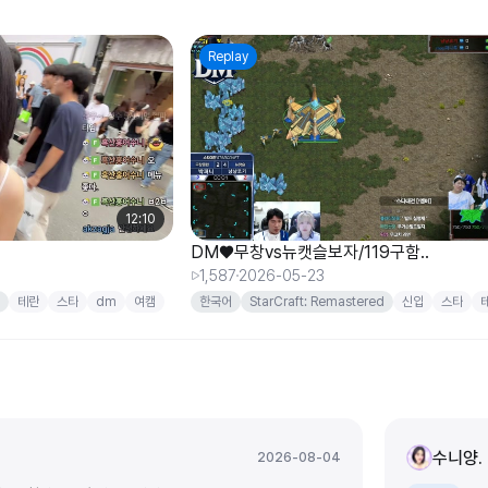
Replay
12:10
DM♥무창vs뉴캣슬보자/119구함..
1,587
2026-05-23
테란
스타
dm
여캠
한국어
StarCraft: Remastered
신입
스타
수니양.
2026-08-04