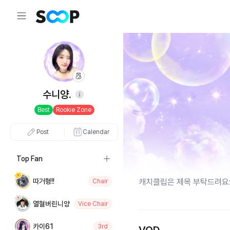
수니양.
Best
Rookie Zone
Post
Calendar
Top Fan
따거형!!
캐치클립은 제목 부탁드려요:
Chair
열혈버린니양
Vice Chair
카이61
3rd