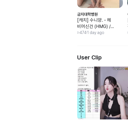
금지대학병원
[캐치] 수니양. - 헤
비머신건 (HMG) /
대회 전 마지막2부..
474
1 day ago
귀인모셔요 DM
User Clip
ㄱㄴㄱㄴㅇㄱ