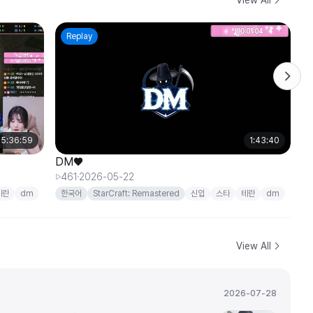
Replay
5:36:59
1:43:40
DM♥
D
461
2026-05-22
테란
dm
한국어
StarCraft: Remastered
신입
스타
테란
dm
View All
2026-07-28