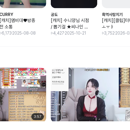
CURRY
공됴
흑역사탐지기
[캐치]엠비대♥방종
[캐치] 수니양님 시점
[캐치][클립]
전 소통
/ 뽑기걸 ★씨나인 미
ㅗㅜㅑ
오탱★ [스타 대학대
6,173
2025-08-08
4,427
2025-10-21
3,752
2026-0
전 조지명식]
3:57
ㄱㄴㄱㄴㅇㄱ