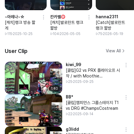
~아레나~☆
칸카벨
hanna2311
[캐치]랭크 방송 짧
[캐치]발로란트 랭크
[Catch]발로란트
게
짧방
랭크 짧방
115
2025-10-25
104
2026-05-05
75
2026-05-19
User Clip
View All
kiwi_99
[클립]G2 vs PRX 플레이오프 시
작 / with Moothie
#ChampsCostream
25
2025-09-25
1:40
BB*
[클립]챔피언스 그룹스테이지 T1
vs DRG #ChampsCostream
22
2025-09-14
3:52
g3lidd