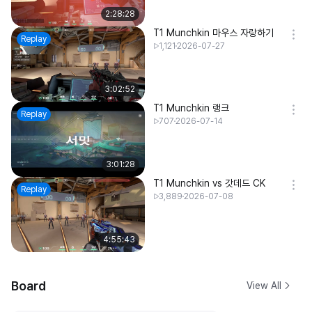
2:28:28
T1 Munchkin 마우스 자랑하기
Replay
1,121
2026-07-27
3:02:52
T1 Munchkin 랭크
Replay
707
2026-07-14
3:01:28
T1 Munchkin vs 갓데드 CK
Replay
3,889
2026-07-08
4:55:43
Board
View All