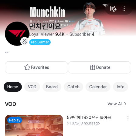
먼치킨이요
Loyal Viewer
9.4K
Subscriber
4
Pro Gamer
^^
Favorites
Donate
Home
VOD
Board
Catch
Calendar
Info
VOD
View All
5년만에 1920으로 돌아옴
Replay
1,072
18 hours ago