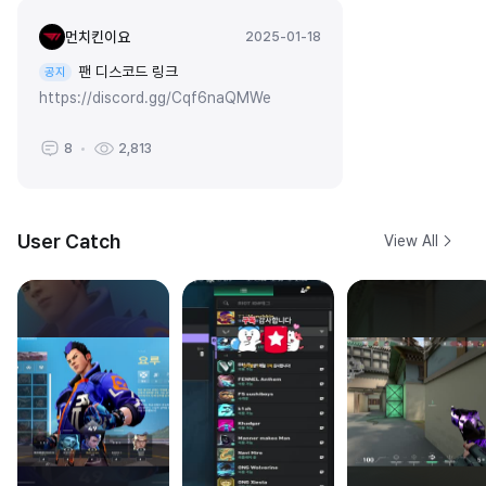
먼치킨이요
2025-01-18
팬 디스코드 링크
공지
https://discord.gg/Cqf6naQMWe
8
2,813
User Catch
View All