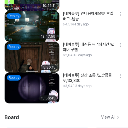
10:45:11
[베이블루] 안니옹하세요🩷 후열
Replay
배그~냠냠
4,514
1 day ago
13:47:59
[베이블루] 베겜동 찍먹의시간 w.
Replay
미녀 루첼
2,848
3 days ago
5:30:15
[베이블루] 잔잔 소통 /노방종룰
Replay
렛/33,330
3,943
3 days ago
15:56:45
Board
View All