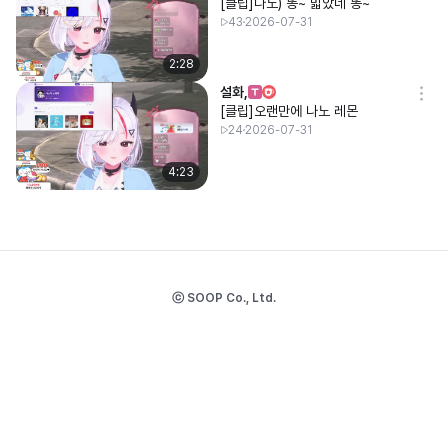
[클립]나노) 똥~ 밟았네 똥~
43
2026-07-31
2:28
설화,
[클립]오랜만에 나노 레몬
24
2026-07-31
4:23
ⓒ SOOP Co., Ltd.