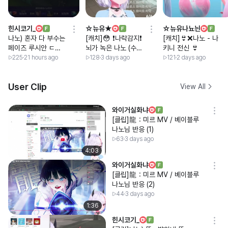
힌시코기_
☆뉴유★
☆뉴유나뇨늰
나노) 혼자 다 부수는
[캐치]😳 ❗나락감지❗
[캐치]👙❌️나노 - 나
페이즈 루시안 ㄷㄷ
뇌가 녹은 나노 (수위
키니 전신 👙
[T1 vs DK]
토크?)
225
21 hours ago
128
3 days ago
121
2 days ago
User Clip
View All
와이거실화냐
[클립]龍：미르 MV / 베이블루
나노님 반응 (1)
63
3 days ago
4:03
와이거실화냐
[클립]龍：미르 MV / 베이블루
나노님 반응 (2)
44
3 days ago
1:36
힌시코기_