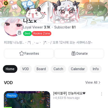
나노×
Loyal Viewer
3.1K
Subscriber
81
Best
Rookie Zone
피코랑 나노랑..・:*( ܸ ・⩊・ ܸ )*:・/ 오후 12시에 오는 서큐버스쟝~
Favorites
Donate
Home
VOD
Board
Catch
Calendar
Info
VOD
View All
[베이블루] 안뇽하세요💗
Replay
4,633
15 hours ago