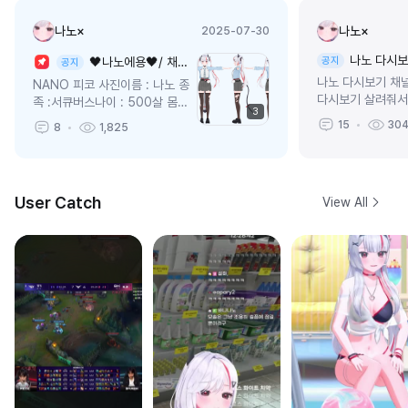
나노×
나노×
2025-07-30
나노 다시보
🖤나노에용🖤/ 채팅규칙, 삼면도 추가!
공지
공지
나노 다시보기 채널 
NANO 피코 사진이름 : 나노 종
다시보기 살려줘
족 :서큐버스나이 : 500살 몸무
3
쩌기에다 올리도록
게 :다!!! 멧!!!!Σ(っ °Д °;)っ 키 :
15
30
8
1,825
던 짭나노채널 ㅋㅋ
1...
User Catch
View All