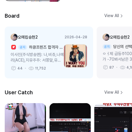
Board
View All
오메킴승현2
오메킴승현2
2026-04-28
당신의 선택
하킁프렌즈 합격자 멤버입니다..!!
공지
공지
ㅇㅓ제 급등주10
이사진(주식방송맨): 나,비쥬,나예
가 -70봐서남은 
리(ACE),지유주주: 서쫑알,유은,
고방금 익절로 6
뿌하,설설설,히피, 김바다[♥]
87
4,
44
11,752
다...원금회복10
(ACE)입니다!! 환영하고 언제든
vs 2 그만하고 
탈퇴 가능합니다!! 편하게 같이해
당신의 선택은..?!
요^^내일 ...
User Catch
View All