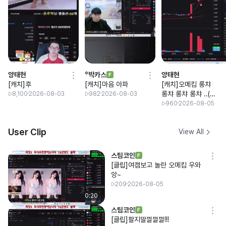
양태현
°박카스
양태현
[캐치]후
[캐치]마음 아파
[캐치]오메킴 롱챠
롱챠 롱챠 롱챠 ..(하
8,100
2026-08-03
982
2026-08-03
킁버핏)
960
2026-08-05
User Clip
View All
스팀코인
[클립]여캠보고 놀란 오메킴 우와
앙~
209
2026-08-05
0:20
스팀코인
[클립]팔지말껄껄껄!!!