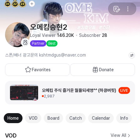
오메킴승현2
Loyal Viewer
146.20K
Subscriber
28
Partner
Best
스폰/배너 광고문의 kshtmdgus@naver.com
Favorites
Donate
오메킴 주식 즐거운 월욜되세영^^ (하킁버핏)
2,987
Home
VOD
Board
Catch
Calendar
Info
VOD
View All