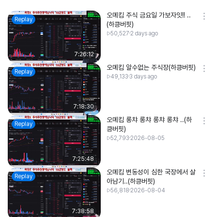
오메킴 주식 금요일 가보자잇!! ..
Replay
(하킁버핏)
50,527
2 days ago
7:26:12
오메킴 알수없는 주식장(하킁버핏)
Replay
49,133
3 days ago
7:18:30
오메킴 롱챠 롱챠 롱챠 롱챠 ..(하
Replay
킁버핏)
52,793
2026-08-05
7:25:48
오메킴 변동성이 심한 국장에서 살
Replay
아남기..(하킁버핏)
56,818
2026-08-04
7:38:58