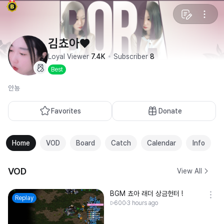
김쵸아♥
Loyal Viewer
7.4K
Subscriber
8
Best
안뇽
Favorites
Donate
Home
VOD
Board
Catch
Calendar
Info
VOD
View All
BGM 쵸아 래더 상금헌터 !
Replay
600
3 hours ago