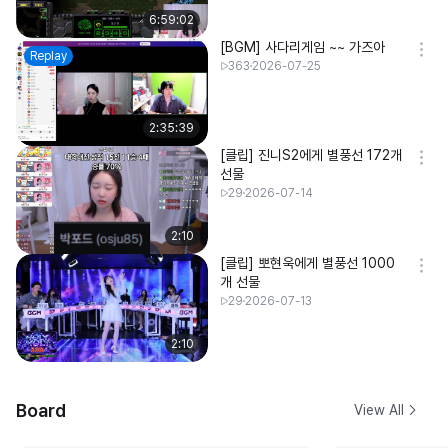
6:59:02
[BGM] 사다리게임 ~~ 가즈아
Replay
363
2026-07-25
2:35:39
[클립] 진니S2에게 별풍선 172개
선물
29
2026-07-14
2:10
[클립] 뽀현욱에게 별풍선 1000
개 선물
29
2026-07-13
2:10
Board
View All