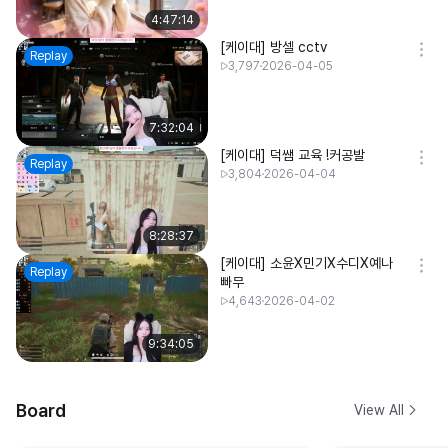
4:47:14
[케이대] 방셀 cctv
Replay
3,797
2026-04-05
7:32:04
[케이대] 덕쌤 교육 !커공발
Replay
3,804
2026-04-04
8:28:37
[케이대] 소윤X민기X수디X예나
Replay
빠무
4,643
2026-04-02
9:34:05
Board
View All