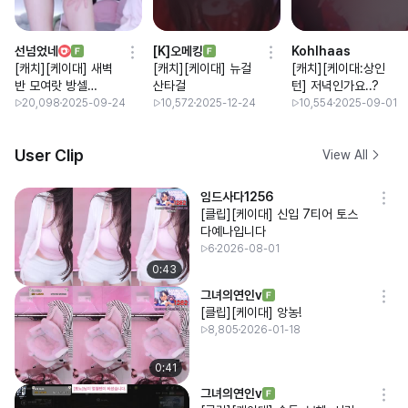
선넘었네
[K]오메킹
Kohlhaas
[캐치][케이대] 새벽
[캐치][케이대] 뉴걸
[캐치][케이대:상인
반 모여랏 방셀
산타걸
턴] 저녁인가요..?
cctv
20,098
2025-09-24
10,572
2025-12-24
10,554
2025-09-01
User Clip
View All
임드사다1256
[클립][케이대] 신입 7티어 토스
다예나입니다
6
2026-08-01
0:43
그녀의연인v
[클립][케이대] 앙농!
8,805
2026-01-18
0:41
그녀의연인v