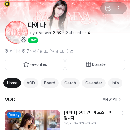
다예나
Loyal Viewer
3.5K
Subscriber
4
Best
🌟 케이대 🌟 7티어 ( ͒๑ ⃙⃘ ´ཅ`๑ ⃙⃘ ). ͒◞ෆ
Favorites
Donate
Home
VOD
Board
Catch
Calendar
Info
VOD
View All
[케이대] 신입 7티어 토스 다예나
Replay
입니다
4,950
2026-06-06