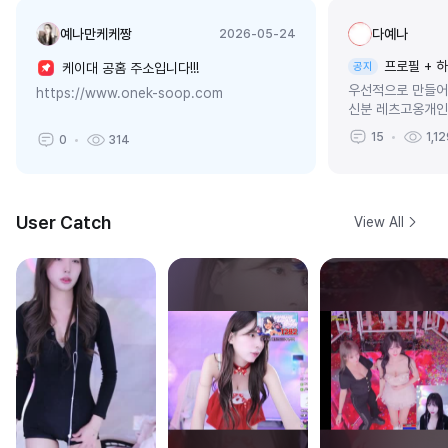
예나만케케짱
다예나
2026-05-24
프로필 + 
케이대 공홈 주소입니다!!!
공지
우선적으로 만들
https://www.onek-soop.com
신분 레츠고옹개인
만 기다려주세용
15
1,1
0
314
User Catch
View All