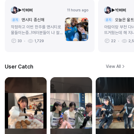
▶박삐삐
▶박삐삐
11 hours ago
맨시티 종신해
오늘은 옾
공지
공지
작정하고 이번 한주를 맨시티로
아람이랑 부천 다녀왔
물들이는중..!여러분들이 냐 잘하
뜨거웠는데 해 지
15
고 있나 궁금해할까봐 ㅎㅎ오늘듀
ㅎㅎㅎ이날씨에 나
33
1,729
22
2,
세메뇨랑 베티넬리 젠시티수들 보
서비스 해주시는축
고왔서요!!나 넘모 행복사했자
단해용영어쓰면서 
나.....🥹드디어 내일...
서 왔던 맨시티 팬..
User Catch
View All