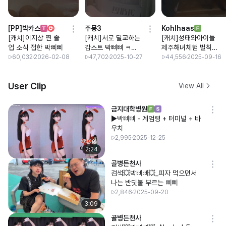
[PP]박카스
주몽3
Kohlhaas
[캐치]이지상 찐 졸
[캐치]서로 딜교하는
[캐치]성태와아이들
업 소식 접한 박삐삐
감스트 박삐삐 ㅋㅋ
제주해녀체험 벌칙
ㅋㅋ
하러 와씀다
60,032
2026-02-08
47,702
2025-10-27
44,556
2025-09-16
User Clip
View All
금지대학병원
▶박삐삐 - 계엄령 + 터미널 + 바
우치
2,995
2025-12-25
2:24
골병든천사
검색💥박삐삐💥_피자 먹으면서
나는 반딧불 부르는 삐삐
2,846
2025-09-20
3:09
골병든천사