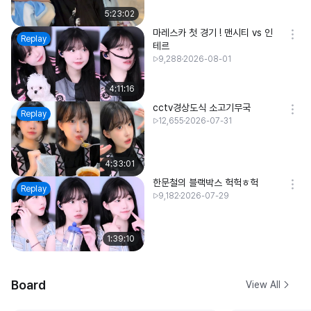
5:23:02
마레스카 첫 경기 ! 맨시티 vs 인
Replay
테르
9,288
2026-08-01
4:11:16
cctv경상도식 소고기무국
Replay
12,655
2026-07-31
4:33:01
한문철의 블랙박스 헉헉ㅎ헉
Replay
9,182
2026-07-29
1:39:10
Board
View All