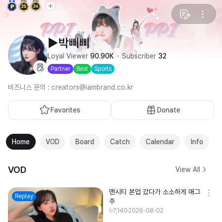
▶박삐삐
Loyal Viewer
90.90K
Subscriber
32
Partner
Best
Sports
비즈니스 문의 : creators@iambrand.co.kr
Favorites
Donate
Home
VOD
Board
Catch
Calendar
Info
VOD
View All
맨시티 본업 갔다가 소소하게 매그
Replay
주
7,140
2026-08-02