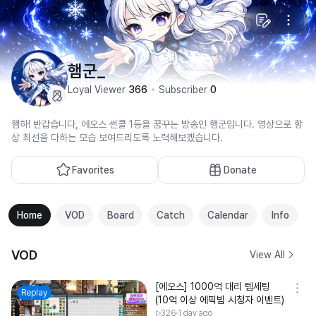
햄군_
Loyal Viewer
366
Subscriber
0
햄하! 반갑습니다, 에오스 썬콜 1등을 꿈꾸는 방송인 햄군입니다. 영상으로 항
상 최선을 다하는 모습 보여드리도록 노력해보겠습니다.
Favorites
Donate
Home
VOD
Board
Catch
Calendar
Info
VOD
View All
[에오스] 1000억 대리 템세팅
Replay
(10억 이상 에픽빔 시청자 이벤트)
326
1 day ago