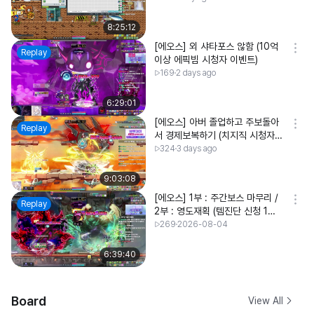
8:25:12
[에오스] 외 샤타포스 않함 (10억
Replay
이상 에픽빔 시청자 이벤트)
169
2 days ago
6:29:01
[에오스] 아버 졸업하고 주보돌아
Replay
서 경제보복하기 (치지직 시청자
이벤트)
324
3 days ago
9:03:08
[에오스] 1부 : 주간보스 마무리 /
Replay
2부 : 영도재획 (템진단 신청 1만
원 후원)
269
2026-08-04
6:39:40
Board
View All