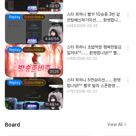
4:33:51
스타 최하니 빨무 10승중 3번 같
Replay
Subscribe
은팀배신하기미션..... 환영합니
당!^^ 빨무 밀리 최하니 먹방 신입
263
2026-02-02
여캠
4:46:56
스타 최하니 초밥먹방 행복한월요
Replay
Subscribe
일저녁^^...... 환영합니당!^^ 빨무
밀리 스폰환영 최하니 먹방 신입여
158
2026-02-02
캠
31:26
스타 최하니 5연승미션...... 환영
Replay
Subscribe
합니당!^^ 빨무 밀리 스폰환영 최
하니 먹방 신입여캠
757
2026-02-01
11:49:14
Board
View All