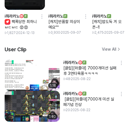
i뭐라카노
i뭐라카노
i뭐라카노
팩폭당한 최하니
[캐치]반품할 의상이
[캐치]밥도둑 겨 오
예요^^
픈~!!
ㅂㄷㅂㄷ 😡😡
3,930
2025-09-07
2,475
2025-09-07
1,827
2024-12-13
User Clip
View All
i뭐라카노
[클립][와플대] 7000개미션 실패
후 3연타욕풍ㅋㅋㅋㅋ
48
2025-08-22
1:18
i뭐라카노
[클립][와플대]7000개 미션 실
패기념 진상
20
2025-08-22
1:40