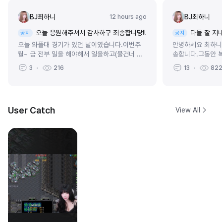
BJ최하니
BJ최하니
12 hours ago
오늘 응원해주셔서 감사하구 죄송합니당!!
다들 잘 지
공지
공지
오늘 와플대 경기가 있던 날이였습니다.이번주
안녕하세요 최하니
월~ 금 전부 일을 해야해서 일을하고(물건너 미
송합니다.그동안 
쿡에서 빨무하구 있서요...)어제 쉬는날이지만 쉬
이 많아서 미국생
3
216
13
82
지않구 비방연습했거든요 ㅠㅠ역시 스타 밀...
말씀드리면 1. 작년
User Catch
View All