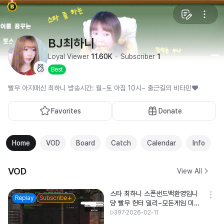
BJ최하니
Loyal Viewer
11.60K
Subscriber
1
Best
빨무 아지매신 최하니 방송시간: 월~토 아침 10시~ 출근길의 비타민❤️
Favorites
Donate
Home
VOD
Board
Catch
Calendar
Info
VOD
View All
스타 최하니 스폰샌드백환영입니
Replay
Subscribe
댱 빨무 헌터 밀리~모든게임 미션
스폰환영 최하니 먹방 신입여캠
397
2026-02-11