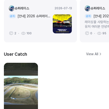
슈퍼레이스
슈퍼레이스
2026-07-13
[안내] 2026 슈퍼레이스 4라운드 탐방대
[안내] 2
공지
공지
레이싱을 사랑하는
유저 여러분 안녕
스 챔피언십 담당
2
100
0
95
2026 슈퍼레이스
운드가 진행됩니다
별히 나이트 레이스
User Catch
View All